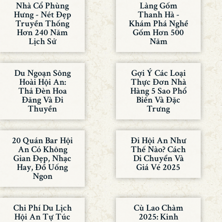
Nhà Cổ Phùng
Làng Gốm
Hưng - Nét Đẹp
Thanh Hà -
Truyền Thống
Khám Phá Nghề
Hơn 240 Năm
Gốm Hơn 500
Lịch Sử
Năm
Du Ngoạn Sông
Gợi Ý Các Loại
Hoài Hội An:
Thực Đơn Nhà
Thả Đèn Hoa
Hàng 5 Sao Phổ
Đăng Và Đi
Biến Và Đặc
Thuyền
Trưng
20 Quán Bar Hội
Đi Hội An Như
An Có Không
Thế Nào? Cách
Gian Đẹp, Nhạc
Di Chuyển Và
Hay, Đồ Uống
Giá Vé 2025
Ngon
Chi Phí Du Lịch
Cù Lao Chàm
Hội An Tự Túc
2025: Kinh