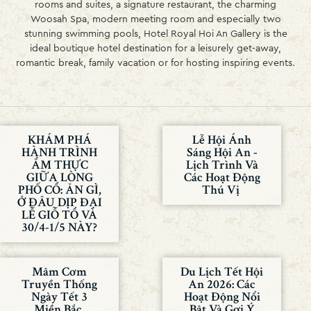
rooms and suites, a signature restaurant, the charming
Woosah Spa, modern meeting room and especially two
stunning swimming pools, Hotel Royal Hoi An Gallery is the
ideal boutique hotel destination for a leisurely get-away,
romantic break, family vacation or for hosting inspiring events.
KHÁM PHÁ
Lễ Hội Ánh
HÀNH TRÌNH
Sáng Hội An -
ẨM THỰC
Lịch Trình Và
GIỮA LÒNG
Các Hoạt Động
PHỐ CỔ: ĂN GÌ,
Thú Vị
Ở ĐÂU DỊP ĐẠI
LỄ GIỖ TỔ VÀ
30/4-1/5 NÀY?
Mâm Cơm
Du Lịch Tết Hội
Truyền Thống
An 2026: Các
Ngày Tết 3
Hoạt Động Nổi
Miền Bắc,
Bật Và Gợi Ý