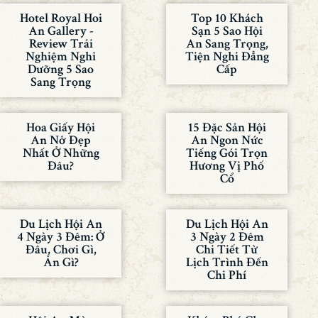
Hotel Royal Hoi
Top 10 Khách
An Gallery -
Sạn 5 Sao Hội
Review Trải
An Sang Trọng,
Nghiệm Nghỉ
Tiện Nghi Đẳng
Dưỡng 5 Sao
Cấp
Sang Trọng
Hoa Giấy Hội
15 Đặc Sản Hội
An Nở Đẹp
An Ngon Nức
Nhất Ở Những
Tiếng Gói Trọn
Đâu?
Hương Vị Phố
Cổ
Du Lịch Hội An
Du Lịch Hội An
4 Ngày 3 Đêm: Ở
3 Ngày 2 Đêm
Đâu, Chơi Gì,
Chi Tiết Từ
Ăn Gì?
Lịch Trình Đến
Chi Phí