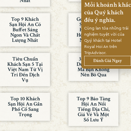
Nhất
Mỗi khoảnh khắc
của Quý khách
đều ý nghĩa.
Top 9 Khách
Gợi Ý 10 Khách
Sạn Hội An Có
Sạn Tổ Chức
Cùng lan tỏa những trải
Buffet Sáng
Hội Nghị Tại
nghiệm tuyệt vời của
Ngon Và Chất
Hội An Chuyên
Lượng Nhất
Nghiệp Nhất
Quý khách tại Hotel
Royal Hoi An trên
TripAdvisor.
Tiêu Chuẩn
30+ Địa Điểm
Đánh Giá Ngay
Khách Sạn 5 Tại
Du Lịch Hội An
Việt Nam Từ Vị
Mà Bạn Không
Trí Đến Dịch
Nên Bỏ Qua
Vụ
Top 10 Khách
Top 9 Bảo Tàng
Sạn Hội An Gần
Hội An Nổi
Phố Cổ Sang
Tiếng: Địa Chỉ,
Trọng
Giá Vé Và Một
Số Lưu Ý