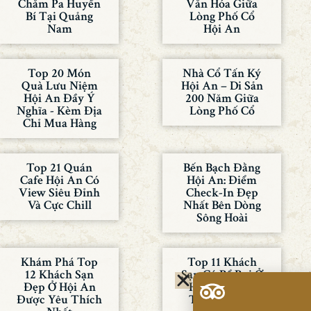
Chăm Pa Huyền
Văn Hóa Giữa
Bí Tại Quảng
Lòng Phố Cổ
Nam
Hội An
Top 20 Món
Nhà Cổ Tấn Ký
Quà Lưu Niệm
Hội An – Di Sản
Hội An Đầy Ý
200 Năm Giữa
Nghĩa - Kèm Địa
Lòng Phố Cổ
Chỉ Mua Hàng
Top 21 Quán
Bến Bạch Đằng
Cafe Hội An Có
Hội An: Điểm
View Siêu Đỉnh
Check-In Đẹp
Và Cực Chill
Nhất Bên Dòng
Sông Hoài
Khám Phá Top
Top 11 Khách
12 Khách Sạn
Sạn Có Bể Bơi Ở
Đẹp Ở Hội An
Hội An Đáng
Được Yêu Thích
Trải Nghiệm