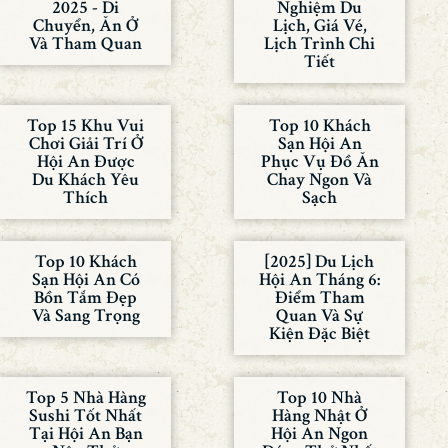
2025 - Di
Nghiệm Du
Chuyển, Ăn Ở
Lịch, Giá Vé,
Và Tham Quan
Lịch Trình Chi
Tiết
Top 15 Khu Vui
Top 10 Khách
Chơi Giải Trí Ở
Sạn Hội An
Hội An Được
Phục Vụ Đồ Ăn
Du Khách Yêu
Chay Ngon Và
Thích
Sạch
Top 10 Khách
[2025] Du Lịch
Sạn Hội An Có
Hội An Tháng 6:
Bồn Tắm Đẹp
Điểm Tham
Và Sang Trọng
Quan Và Sự
Kiện Đặc Biệt
Top 5 Nhà Hàng
Top 10 Nhà
Sushi Tốt Nhất
Hàng Nhật Ở
Tại Hội An Bạn
Hội An Ngon