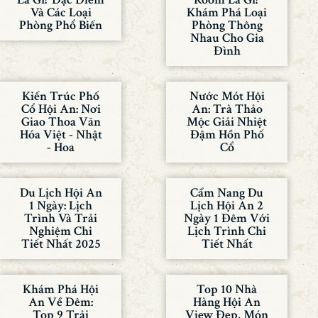
Và Các Loại
Khám Phá Loại
Phòng Phổ Biến
Phòng Thông
Nhau Cho Gia
Đình
Kiến Trúc Phố
Nước Mót Hội
Cổ Hội An: Nơi
An: Trà Thảo
Giao Thoa Văn
Mộc Giải Nhiệt
Hóa Việt - Nhật
Đậm Hồn Phố
- Hoa
Cổ
Du Lịch Hội An
Cẩm Nang Du
1 Ngày: Lịch
Lịch Hội An 2
Trình Và Trải
Ngày 1 Đêm Với
Nghiệm Chi
Lịch Trình Chi
Tiết Nhất 2025
Tiết Nhất
Khám Phá Hội
Top 10 Nhà
An Về Đêm:
Hàng Hội An
Top 9 Trải
View Đẹp, Món