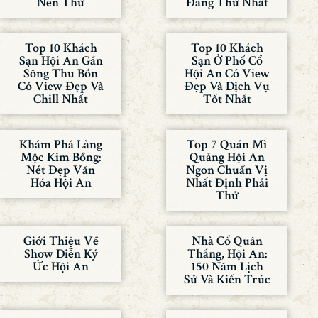
Nên Thử
Đáng Thử Nhất
Top 10 Khách
Top 10 Khách
Sạn Hội An Gần
Sạn Ở Phố Cổ
Sông Thu Bồn
Hội An Có View
Có View Đẹp Và
Đẹp Và Dịch Vụ
Chill Nhất
Tốt Nhất
Khám Phá Làng
Top 7 Quán Mì
Mộc Kim Bồng:
Quảng Hội An
Nét Đẹp Văn
Ngon Chuẩn Vị
Hóa Hội An
Nhất Định Phải
Thử
Giới Thiệu Về
Nhà Cổ Quân
Show Diễn Ký
Thắng, Hội An:
Ức Hội An
150 Năm Lịch
Sử Và Kiến Trúc