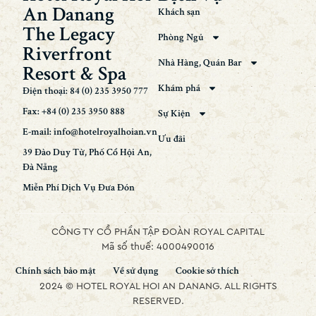
An Danang
Khách sạn
The Legacy
Phòng Ngủ
Riverfront
Nhà Hàng, Quán Bar
Resort & Spa
Khám phá
Điện thoại: 84 (0) 235 3950 777
Fax: +84 (0) 235 3950 888
Sự Kiện
E-mail: info@hotelroyalhoian.vn
Ưu đãi
39 Đào Duy Từ, Phố Cổ Hội An,
Đà Nẵng
Miễn Phí Dịch Vụ Đưa Đón
CÔNG TY CỔ PHẦN TẬP ĐOÀN ROYAL CAPITAL
Mã số thuế: 4000490016
Chính sách bảo mật
Về sử dụng
Cookie sở thích
2024 © HOTEL ROYAL HOI AN DANANG. ALL RIGHTS
RESERVED.