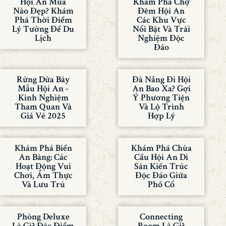
Hội An Mùa
Khám Phá Chợ
Nào Đẹp? Khám
Đêm Hội An
Phá Thời Điểm
Các Khu Vực
Lý Tưởng Để Du
Nổi Bật Và Trải
Lịch
Nghiệm Độc
Đáo
Rừng Dừa Bảy
Đà Nẵng Đi Hội
Mẫu Hội An -
An Bao Xa? Gợi
Kinh Nghiệm
Ý Phương Tiện
Tham Quan Và
Và Lộ Trình
Giá Vé 2025
Hợp Lý
Khám Phá Biển
Khám Phá Chùa
An Bàng: Các
Cầu Hội An Di
Hoạt Động Vui
Sản Kiến Trúc
Chơi, Ẩm Thực
Độc Đáo Giữa
Và Lưu Trú
Phố Cổ
Phòng Deluxe
Connecting
Là Gì? Đặc Điểm
Room Là Gì?