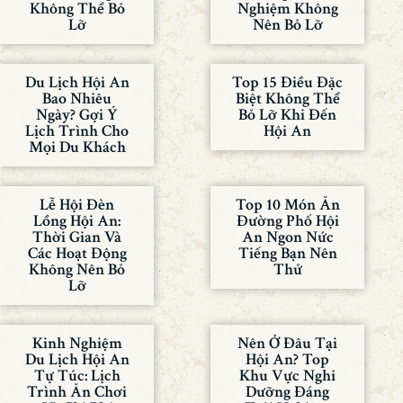
Không Thể Bỏ
Nghiệm Không
Lỡ
Nên Bỏ Lỡ
Du Lịch Hội An
Top 15 Điều Đặc
Bao Nhiêu
Biệt Không Thể
Ngày? Gợi Ý
Bỏ Lỡ Khi Đến
Lịch Trình Cho
Hội An
Mọi Du Khách
Lễ Hội Đèn
Top 10 Món Ăn
Lồng Hội An:
Đường Phố Hội
Thời Gian Và
An Ngon Nức
Các Hoạt Động
Tiếng Bạn Nên
Không Nên Bỏ
Thử
Lỡ
Kinh Nghiệm
Nên Ở Đâu Tại
Du Lịch Hội An
Hội An? Top
Tự Túc: Lịch
Khu Vực Nghỉ
Trình Ăn Chơi
Dưỡng Đáng