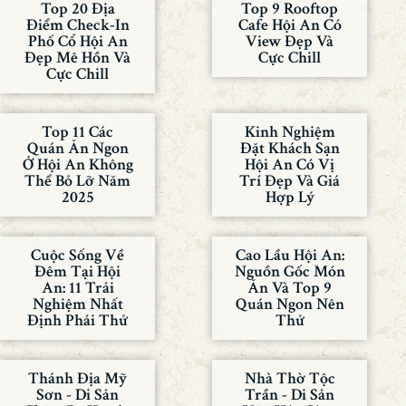
Top 20 Địa
Top 9 Rooftop
Điểm Check-In
Cafe Hội An Có
Phố Cổ Hội An
View Đẹp Và
Đẹp Mê Hồn Và
Cực Chill
Cực Chill
Top 11 Các
Kinh Nghiệm
Quán Ăn Ngon
Đặt Khách Sạn
Ở Hội An Không
Hội An Có Vị
Thể Bỏ Lỡ Năm
Trí Đẹp Và Giá
2025
Hợp Lý
Cuộc Sống Về
Cao Lầu Hội An:
Đêm Tại Hội
Nguồn Gốc Món
An: 11 Trải
Ăn Và Top 9
Nghiệm Nhất
Quán Ngon Nên
Định Phải Thử
Thử
Thánh Địa Mỹ
Nhà Thờ Tộc
Sơn - Di Sản
Trần - Di Sản