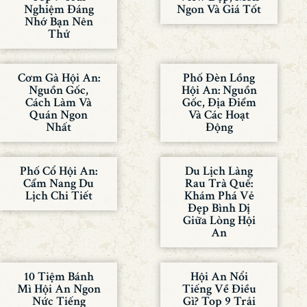
Nghiệm Đáng
Ngon Và Giá Tốt
Nhớ Bạn Nên
Thử
Cơm Gà Hội An:
Phố Đèn Lồng
Nguồn Gốc,
Hội An: Nguồn
Cách Làm Và
Gốc, Địa Điểm
Quán Ngon
Và Các Hoạt
Nhất
Động
Phố Cổ Hội An:
Du Lịch Làng
Cẩm Nang Du
Rau Trà Quế:
Lịch Chi Tiết
Khám Phá Vẻ
Đẹp Bình Dị
Giữa Lòng Hội
An
10 Tiệm Bánh
Hội An Nổi
Mì Hội An Ngon
Tiếng Về Điều
Nức Tiếng
Gì? Top 9 Trải