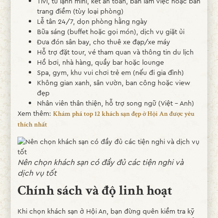
Tivi, tủ lạnh mini, két an toàn, bàn làm việc hoặc bàn
trang điểm (tùy loại phòng)
Lễ tân 24/7, dọn phòng hằng ngày
Bữa sáng (buffet hoặc gọi món), dịch vụ giặt ủi
Đưa đón sân bay, cho thuê xe đạp/xe máy
Hỗ trợ đặt tour, vé tham quan và thông tin du lịch
Hồ bơi, nhà hàng, quầy bar hoặc lounge
Spa, gym, khu vui chơi trẻ em (nếu đi gia đình)
Không gian xanh, sân vườn, ban công hoặc view
đẹp
Nhân viên thân thiện, hỗ trợ song ngữ (Việt – Anh)
Xem thêm:
Khám phá top 12 khách sạn đẹp ở Hội An được yêu
thích nhất
Nên chọn khách sạn có đầy đủ các tiện nghi và
dịch vụ tốt
Chính sách và độ linh hoạt
Khi chọn khách sạn ở Hội An, bạn đừng quên kiểm tra kỹ