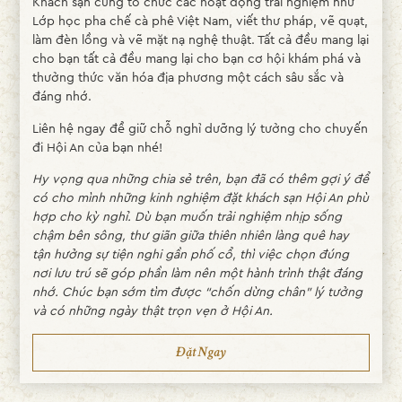
Khách sạn cũng tổ chức các hoạt động trải nghiệm như
Lớp học pha chế cà phê Việt Nam, viết thư pháp, vẽ quạt,
làm đèn lồng và vẽ mặt nạ nghệ thuật. Tất cả đều mang lại
cho bạn tất cả đều mang lại cho bạn cơ hội khám phá và
thưởng thức văn hóa địa phương một cách sâu sắc và
đáng nhớ.
Liên hệ ngay để giữ chỗ nghỉ dưỡng lý tưởng cho chuyến
đi Hội An của bạn nhé!
Hy vọng qua những chia sẻ trên, bạn đã có thêm gợi ý để
có cho mình những kinh nghiệm đặt khách sạn Hội An phù
hợp cho kỳ nghỉ. Dù bạn muốn trải nghiệm nhịp sống
chậm bên sông, thư giãn giữa thiên nhiên làng quê hay
tận hưởng sự tiện nghi gần phố cổ, thì việc chọn đúng
nơi lưu trú sẽ góp phần làm nên một hành trình thật đáng
nhớ. Chúc bạn sớm tìm được “chốn dừng chân” lý tưởng
và có những ngày thật trọn vẹn ở Hội An.
Đặt Ngay