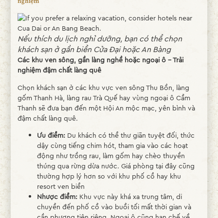
nghiệm
Nếu thích du lịch nghỉ dưỡng, bạn có thể chọn
khách sạn ở gần biển Cửa Đại hoặc An Bàng
Các khu ven sông, gần làng nghề hoặc ngoại ô – Trải
nghiệm đậm chất làng quê
Chọn khách sạn ở các khu vực ven sông Thu Bồn, làng
gốm Thanh Hà, làng rau Trà Quế hay vùng ngoại ô Cẩm
Thanh sẽ đưa bạn đến một Hội An mộc mạc, yên bình và
đậm chất làng quê.
Ưu điểm:
Du khách có thể thư giãn tuyệt đối, thức
dậy cùng tiếng chim hót, tham gia vào các hoạt
động như trồng rau, làm gốm hay chèo thuyền
thúng qua rừng dừa nước. Giá phòng tại đây cũng
thường hợp lý hơn so với khu phố cổ hay khu
resort ven biển
Nhược điểm:
Khu vực này khá xa trung tâm, di
chuyển đến phố cổ vào buổi tối mất thời gian và
cần phương tiện riêng. Ngoại ô cũng hạn chế về