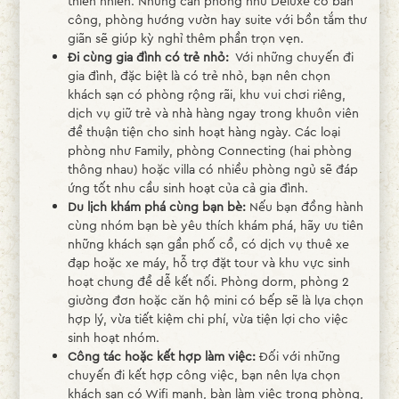
thiên nhiên. Những căn phòng như Deluxe có ban
công, phòng hướng vườn hay suite với bồn tắm thư
giãn sẽ giúp kỳ nghỉ thêm phần trọn vẹn.
Đi cùng gia đình có trẻ nhỏ:
Với những chuyến đi
gia đình, đặc biệt là có trẻ nhỏ, bạn nên chọn
khách sạn có phòng rộng rãi, khu vui chơi riêng,
dịch vụ giữ trẻ và nhà hàng ngay trong khuôn viên
để thuận tiện cho sinh hoạt hàng ngày. Các loại
phòng như Family, phòng Connecting (hai phòng
thông nhau) hoặc villa có nhiều phòng ngủ sẽ đáp
ứng tốt nhu cầu sinh hoạt của cả gia đình.
Du lịch khám phá cùng bạn bè:
Nếu bạn đồng hành
cùng nhóm bạn bè yêu thích khám phá, hãy ưu tiên
những khách sạn gần phố cổ, có dịch vụ thuê xe
đạp hoặc xe máy, hỗ trợ đặt tour và khu vực sinh
hoạt chung để dễ kết nối. Phòng dorm, phòng 2
giường đơn hoặc căn hộ mini có bếp sẽ là lựa chọn
hợp lý, vừa tiết kiệm chi phí, vừa tiện lợi cho việc
sinh hoạt nhóm.
Công tác hoặc kết hợp làm việc:
Đối với những
chuyến đi kết hợp công việc, bạn nên lựa chọn
khách sạn có Wifi mạnh, bàn làm việc trong phòng,