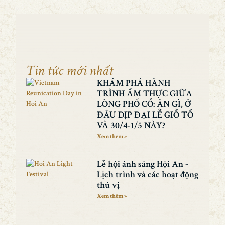
Tin tức mới nhất
KHÁM PHÁ HÀNH
TRÌNH ẨM THỰC GIỮA
LÒNG PHỐ CỔ: ĂN GÌ, Ở
ĐÂU DỊP ĐẠI LỄ GIỖ TỔ
VÀ 30/4-1/5 NÀY?
Xem thêm »
Lễ hội ánh sáng Hội An -
Lịch trình và các hoạt động
thú vị
Xem thêm »