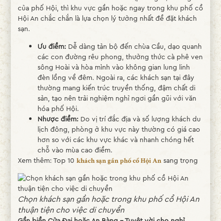
của phố Hội, thì khu vực gần hoặc ngay trong khu phố cổ
Hội An chắc chắn là lựa chọn lý tưởng nhất để đặt khách
sạn.
Ưu điểm:
Dễ dàng tản bộ đến chùa Cầu, dạo quanh
các con đường rêu phong, thưởng thức cà phê ven
sông Hoài và hòa mình vào không gian lung linh
đèn lồng về đêm. Ngoài ra, các khách sạn tại đây
thường mang kiến trúc truyền thống, đậm chất di
sản, tạo nên trải nghiệm nghỉ ngơi gần gũi với văn
hóa phố Hội.
Nhược điểm:
Do vị trí đắc địa và số lượng khách du
lịch đông, phòng ở khu vực này thường có giá cao
hơn so với các khu vực khác và nhanh chóng hết
chỗ vào mùa cao điểm.
Xem thêm: Top 10
sang trọng
khách sạn gần phố cổ Hội An
Chọn khách sạn gần hoặc trong khu phố cổ Hội An
thuận tiện cho việc di chuyển
Gần biển Cửa Đại hoặc An Bàng – Tuyệt vời cho nghỉ