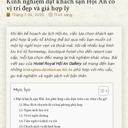
Kinh nghiệm đặt khách sạn Hội An có
vị trí đẹp và giá hợp lý
Tháng 5 26, 2025
11:45 sáng
Khi lên kế hoạch du lịch Hội An, việc lựa chọn khách sạn
phù hợp là yếu tố không thể bỏ qua nếu bạn muốn có
một kỳ nghỉ trọn vẹn và thoải mái. Với rất nhiều loại hình
lưu trú từ homestay, boutique hotel cho đến resort cao
cấp, mỗi lựa chọn đều mang lại trải nghiệm khác nhau. Bài
viết sau của
Hotel Royal Hội An Gallery
sẽ mang đến bạn
những
phù hợp với nhu cầu,
kinh nghiệm đặt khách sạn Hội An
gu trải nghiệm và ngân sách với bản thân.
Mục lục
Đặt khách sạn Hội An phù hợp cần dựa trên các tiêu chí gì?
Mục đích chuyến đi và loại phòng phù hợp
Ngân sách lưu trú
Vị trí nghỉ dưỡng
Tiện nghi và dịch vụ tốt
Chính sách và độ linh hoạt