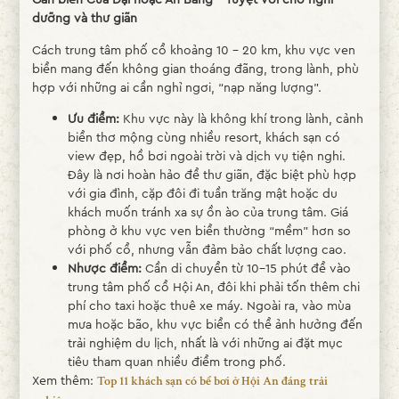
dưỡng và thư giãn
Cách trung tâm phố cổ khoảng 10 – 20 km, khu vực ven
biển mang đến không gian thoáng đãng, trong lành, phù
hợp với những ai cần nghỉ ngơi, “nạp năng lượng”.
Ưu điểm:
Khu vực này là không khí trong lành, cảnh
biển thơ mộng cùng nhiều resort, khách sạn có
view đẹp, hồ bơi ngoài trời và dịch vụ tiện nghi.
Đây là nơi hoàn hảo để thư giãn, đặc biệt phù hợp
với gia đình, cặp đôi đi tuần trăng mật hoặc du
khách muốn tránh xa sự ồn ào của trung tâm. Giá
phòng ở khu vực ven biển thường “mềm” hơn so
với phố cổ, nhưng vẫn đảm bảo chất lượng cao.
Nhược điểm:
Cần di chuyển từ 10–15 phút để vào
trung tâm phố cổ Hội An, đôi khi phải tốn thêm chi
phí cho taxi hoặc thuê xe máy. Ngoài ra, vào mùa
mưa hoặc bão, khu vực biển có thể ảnh hưởng đến
trải nghiệm du lịch, nhất là với những ai đặt mục
tiêu tham quan nhiều điểm trong phố.
Xem thêm:
Top 11 khách sạn có bể bơi ở Hội An đáng trải