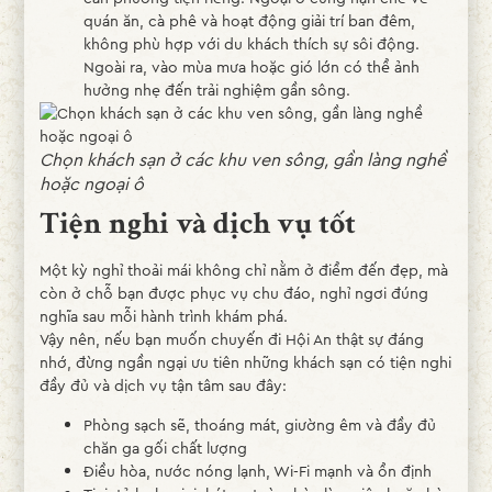
quán ăn, cà phê và hoạt động giải trí ban đêm,
không phù hợp với du khách thích sự sôi động.
Ngoài ra, vào mùa mưa hoặc gió lớn có thể ảnh
hưởng nhẹ đến trải nghiệm gần sông.
Chọn khách sạn ở các khu ven sông, gần làng nghề
hoặc ngoại ô
Tiện nghi và dịch vụ tốt
Một kỳ nghỉ thoải mái không chỉ nằm ở điểm đến đẹp, mà
còn ở chỗ bạn được phục vụ chu đáo, nghỉ ngơi đúng
nghĩa sau mỗi hành trình khám phá.
Vậy nên, nếu bạn muốn chuyến đi Hội An thật sự đáng
nhớ, đừng ngần ngại ưu tiên những khách sạn có tiện nghi
đầy đủ và dịch vụ tận tâm sau đây:
Phòng sạch sẽ, thoáng mát, giường êm và đầy đủ
chăn ga gối chất lượng
Điều hòa, nước nóng lạnh, Wi-Fi mạnh và ổn định