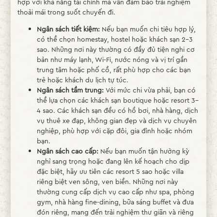
hợp với khả năng tài chính mà vẫn đảm bảo trải nghiệm
thoải mái trong suốt chuyến đi.
Ngân sách tiết kiệm:
Nếu bạn muốn chi tiêu hợp lý,
có thể chọn homestay, hostel hoặc khách sạn 2–3
sao. Những nơi này thường có đầy đủ tiện nghi cơ
bản như máy lạnh, Wi-Fi, nước nóng và vị trí gần
trung tâm hoặc phố cổ, rất phù hợp cho các bạn
trẻ hoặc khách du lịch tự túc.
Ngân sách tầm trung:
Với mức chi vừa phải, bạn có
thể lựa chọn các khách sạn boutique hoặc resort 3–
4 sao. Các khách sạn đều có hồ bơi, nhà hàng, dịch
vụ thuê xe đạp, không gian đẹp và dịch vụ chuyên
nghiệp, phù hợp với cặp đôi, gia đình hoặc nhóm
bạn.
Ngân sách cao cấp:
Nếu bạn muốn tận hưởng kỳ
nghỉ sang trọng hoặc đang lên kế hoạch cho dịp
đặc biệt, hãy ưu tiên các resort 5 sao hoặc villa
riêng biệt ven sông, ven biển. Những nơi này
thường cung cấp dịch vụ cao cấp như spa, phòng
gym, nhà hàng fine-dining, bữa sáng buffet và đưa
đón riêng, mang đến trải nghiệm thư giãn và riêng