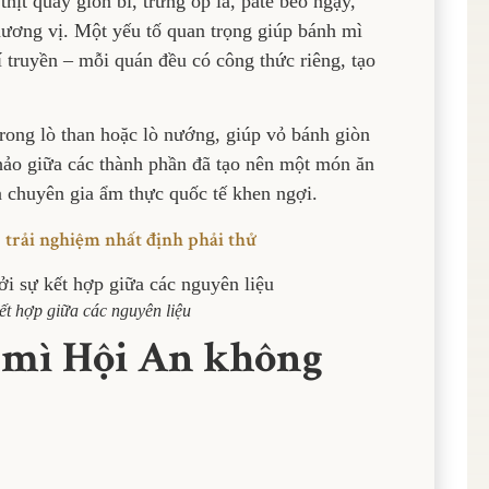
thịt quay giòn bì, trứng ốp la, pate béo ngậy,
hương vị. Một yếu tố quan trọng giúp bánh mì
í truyền – mỗi quán đều có công thức riêng, tạo
rong lò than hoặc lò nướng, giúp vỏ bánh giòn
hảo giữa các thành phần đã tạo nên một món ăn
à chuyên gia ẩm thực quốc tế khen ngợi.
 trải nghiệm nhất định phải thử
ết hợp giữa các nguyên liệu
 mì Hội An không