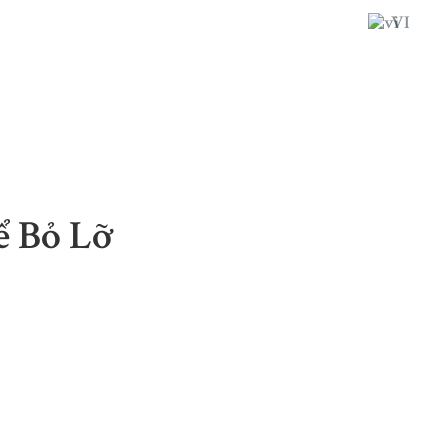
VI
ể Bỏ Lỡ