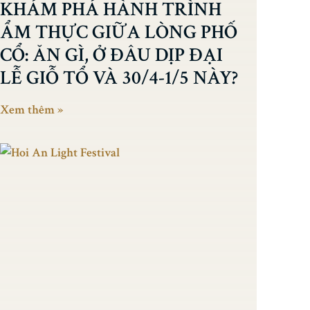
KHÁM PHÁ HÀNH TRÌNH
ẨM THỰC GIỮA LÒNG PHỐ
CỔ: ĂN GÌ, Ở ĐÂU DỊP ĐẠI
LỄ GIỖ TỔ VÀ 30/4-1/5 NÀY?
Xem thêm »