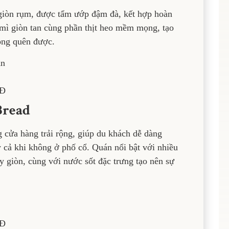
 giòn rụm, được tẩm ướp đậm đà, kết hợp hoàn
mì giòn tan cùng phần thịt heo mềm mọng, tạo
òng quên được.
An
NĐ
Bread
 cửa hàng trải rộng, giúp du khách dễ dàng
cả khi không ở phố cổ. Quán nổi bật với nhiều
ay giòn, cùng với nước sốt đặc trưng tạo nên sự
NĐ