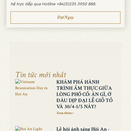
hệ trực tiếp qua Hotline +84(0)235 3950 888.
Đặt Ngay
Tin tức mới nhất
KHÁM PHÁ HÀNH
TRÌNH ẨM THỰC GIỮA
LÒNG PHỐ CỔ: ĂN GÌ, Ở
ĐÂU DỊP ĐẠI LỄ GIỖ TỔ
VÀ 30/4-1/5 NÀY?
Xem thêm »
Lễ hội ánh sáng Hội An -