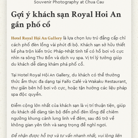
Souvenir Photography at Chua Cau
Gợi ý khách sạn Royal Hoi An
gần phố cổ
là lựa chọn lưu trú đẳng cấp chỉ
Hotel Royal Hội An Gallery
cách phố đèn lồng vài phút đi bộ. Khách sạn sở hữu thiết
kế pha trộn kiến trúc Pháp-Nhật tinh tế có hồ bơi vô cực
nhìn ra sông Thu Bồn và dịch vụ spa. Vị trí lý tưởng giúp
du khách dễ dàng khám phá phố cổ.
Tại Hotel Royal Hội An Gallery, du khách có thể thưởng
thức ẩm thực đa dạng tại Faifo Café và Wakaku Restaurant,
thư giãn bên hồ bơi vô cực, hoặc tận hưởng các liệu pháp
spa độc quyền.
Điểm cộng lớn nhất của khách sạn là vị trí thuận tiện, giúp
du khách dễ dàng tản bộ đến phố đèn lồng để chiêm
ngưỡng khung cảnh lung linh về đêm, sau đó trở về
không gian yên tĩnh và sang trọng để nghỉ ngơi.
Để nhận được hỗ trợ và tư vấn nhanh nhất, vui lòng liên