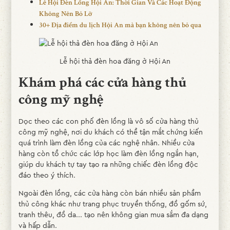
Lễ Hội Đèn Lồng Hội An: Thời Gian Và Các Hoạt Động
Không Nên Bỏ Lỡ
30+ Địa điểm du lịch Hội An mà bạn không nên bỏ qua
Lễ hội thả đèn hoa đăng ở Hội An
Khám phá các cửa hàng thủ
công mỹ nghệ
Dọc theo các con phố đèn lồng là vô số cửa hàng thủ
công mỹ nghệ, nơi du khách có thể tận mắt chứng kiến
quá trình làm đèn lồng của các nghệ nhân. Nhiều cửa
hàng còn tổ chức các lớp học làm đèn lồng ngắn hạn,
giúp du khách tự tay tạo ra những chiếc đèn lồng độc
đáo theo ý thích.
Ngoài đèn lồng, các cửa hàng còn bán nhiều sản phẩm
thủ công khác như trang phục truyền thống, đồ gốm sứ,
tranh thêu, đồ da... tạo nên không gian mua sắm đa dạng
và hấp dẫn.