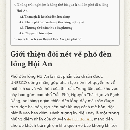
Những trải nghiệm không thể bỏ qua khi đến phố đèn lồng
Hội An
Tham gia lễ hội thả đèn hoa đăng
Khám phá các cửa hàng thủ công mỹ nghệ
Thưởng thức ẩm thực địa phương
Chụp ảnh lưu niệm
Gợi ý khách sạn Royal Hoi An gần phố cổ
Giới thiệu đôi nét về phố đèn
lồng Hội An
Phố đèn lồng Hội An là một phần của di sản được
UNESCO công nhận, góp phần tạo nên nét quyến rũ về
mặt lịch sử và văn hóa của thị trấn. Trung tâm của khu vực
này bao gồm các phố Trần Phú, Nguyễn Thái Học và Bạch
Đằng, nơi hàng ngàn chiếc đèn lồng đầy màu sắc được
treo dọc hai bên, tạo nên một khung cảnh mê hồn, đặc
biệt là vào ban đêm. Cảnh tượng kỳ diệu này là một trong
những điểm nhấn của chuyến
, mang đến
du lịch Hội An
cho du khách trải nghiệm khó quên về bầu không khí sôi