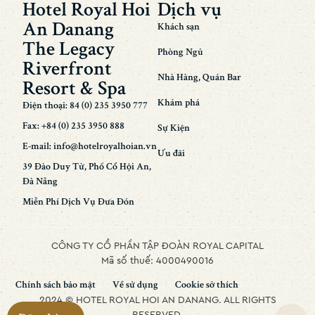
Hotel Royal Hoi
Dịch vụ
An Danang
Khách sạn
The Legacy
Phòng Ngủ
Riverfront
Nhà Hàng, Quán Bar
Resort & Spa
Khám phá
Điện thoại: 84 (0) 235 3950 777
Fax: +84 (0) 235 3950 888
Sự Kiện
E-mail: info@hotelroyalhoian.vn
Ưu đãi
39 Đào Duy Từ, Phố Cổ Hội An,
Đà Nẵng
Miễn Phí Dịch Vụ Đưa Đón
CÔNG TY CỔ PHẦN TẬP ĐOÀN ROYAL CAPITAL
Mã số thuế: 4000490016
Chính sách bảo mật
Về sử dụng
Cookie sở thích
2024 © HOTEL ROYAL HOI AN DANANG. ALL RIGHTS
RESERVED.