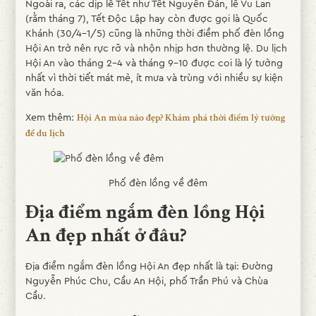
Ngoài ra, các dịp lễ Tết như Tết Nguyên Đán, lễ Vu Lan
(rằm tháng 7), Tết Độc Lập hay còn được gọi là Quốc
Khánh (30/4-1/5) cũng là những thời điểm phố đèn lồng
Hội An trở nên rực rỡ và nhộn nhịp hơn thường lệ. Du lịch
Hội An vào tháng 2-4 và tháng 9-10 được coi là lý tưởng
nhất vì thời tiết mát mẻ, ít mưa và trùng với nhiều sự kiện
văn hóa.
Xem thêm:
Hội An mùa nào đẹp? Khám phá thời điểm lý tưởng
để du lịch
Phố đèn lồng về đêm
Địa điểm ngắm đèn lồng Hội
An đẹp nhất ở đâu?
Địa điểm ngắm đèn lồng Hội An đẹp nhất là tại: Đường
Nguyễn Phúc Chu, Cầu An Hội, phố Trần Phú và Chùa
Cầu.