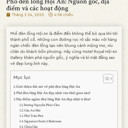
Phố đèn lồng Hội An: Nguồn gốc, địa
điểm và các hoạt động
Tháng 3 24, 2025
4:58 chiều
Phố đèn lồng Hội An là điểm đến không thể bỏ qua khi tới
thành phố cổ. Những con đường rực rỡ sắc màu với hàng
ngàn chiếc đèn lồng tạo nên khung cảnh mộng mơ, níu
chân du khách bốn phương. Hãy cùng Hotel Royal Hội An
Gallery khám phá nguồn gốc, ý nghĩa và bí mật đằng sau
vẻ đẹp lung linh này.
Mục lục
Giới thiệu đôi nét về phố đèn lồng Hội An
Phố đèn lồng Hội An đẹp nhất vào thời gian nào?
Địa điểm ngắm đèn lồng Hội An đẹp nhất ở đâu?
Đường Nguyễn Phúc Chu
Cầu An Hội
Phố Trần Phú
Signature Suite 2 Bedroom
Chùa Cầu