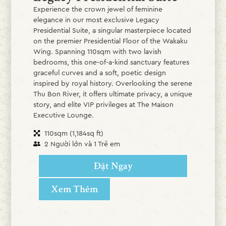
Experience the crown jewel of feminine
elegance in our most exclusive Legacy
Presidential Suite, a singular masterpiece located
on the premier Presidential Floor of the Wakaku
Wing. Spanning 110sqm with two lavish
bedrooms, this one-of-a-kind sanctuary features
graceful curves and a soft, poetic design
inspired by royal history. Overlooking the serene
Thu Bon River, it offers ultimate privacy, a unique
story, and elite VIP privileges at The Maison
Executive Lounge.
110sqm (1,184sq ft)
2 Người lớn và 1 Trẻ em
Đặt Ngay
Xem Thêm