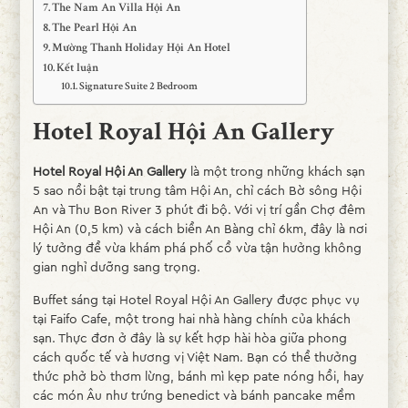
The Nam An Villa Hội An
The Pearl Hội An
Mường Thanh Holiday Hội An Hotel
Kết luận
Signature Suite 2 Bedroom
Hotel Royal Hội An Gallery
Hotel Royal Hội An Gallery
là một trong những khách sạn
5 sao nổi bật tại trung tâm Hội An, chỉ cách Bờ sông Hội
An và Thu Bon River 3 phút đi bộ. Với vị trí gần Chợ đêm
Hội An (0,5 km) và cách biển An Bàng chỉ 6km, đây là nơi
lý tưởng để vừa khám phá phố cổ vừa tận hưởng không
gian nghỉ dưỡng sang trọng.
Buffet sáng tại Hotel Royal Hội An Gallery được phục vụ
tại Faifo Cafe, một trong hai nhà hàng chính của khách
sạn. Thực đơn ở đây là sự kết hợp hài hòa giữa phong
cách quốc tế và hương vị Việt Nam. Bạn có thể thưởng
thức phở bò thơm lừng, bánh mì kẹp pate nóng hổi, hay
các món Âu như trứng benedict và bánh pancake mềm