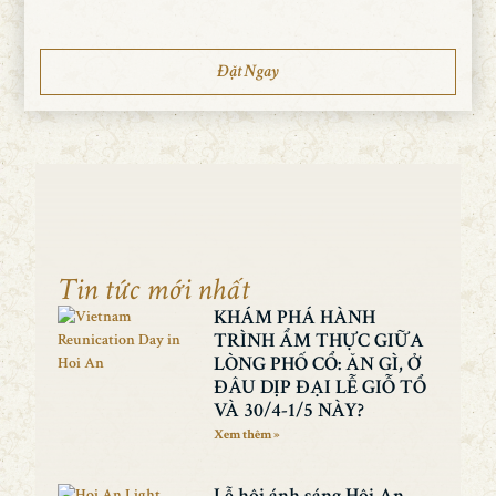
Đặt Ngay
Tin tức mới nhất
KHÁM PHÁ HÀNH
TRÌNH ẨM THỰC GIỮA
LÒNG PHỐ CỔ: ĂN GÌ, Ở
ĐÂU DỊP ĐẠI LỄ GIỖ TỔ
VÀ 30/4-1/5 NÀY?
Xem thêm »
Lễ hội ánh sáng Hội An -