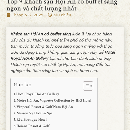
Top 9 khách sạn Hội An có buffet sáng
ngon và chất lượng nhất
Tháng 5 17, 2025
5:11 chiều
Khách sạn Hội An có buffet sáng
luôn là lựa chọn hàng
đầu của du khách khi ghé thăm phố cổ thơ mộng này.
Bạn muốn thưởng thức bữa sáng ngon miệng với thực
đơn đa dạng trong không gian đẳng cấp? Hãy để
Hotel
Royal Hội An Gallery
bật mí cho bạn danh sách những
khách sạn tuyệt vời nhất tại Hội An, nơi mang đến trải
nghiệm ẩm thực sáng tạo và dịch vụ hoàn hảo.
Mục lục
Hotel Royal Hội An Gallery
Moire Hội An, Vignette Collection by IHG Hotel
Vinpearl Resort & Golf Nam Hội An
Maison Vy Hotel & Spa
Rêu Boutique Hotel
Hoiana Resort & Golf