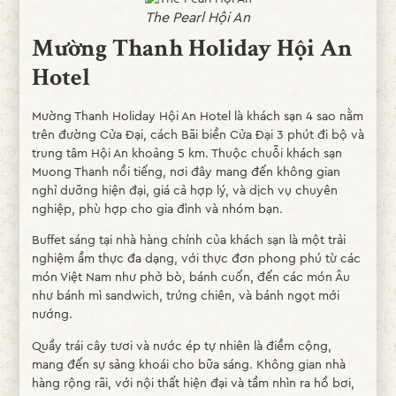
The Pearl Hội An
Mường Thanh Holiday Hội An
Hotel
Mường Thanh Holiday Hội An Hotel là khách sạn 4 sao nằm
trên đường Cửa Đại, cách Bãi biển Cửa Đại 3 phút đi bộ và
trung tâm Hội An khoảng 5 km. Thuộc chuỗi khách sạn
Muong Thanh nổi tiếng, nơi đây mang đến không gian
nghỉ dưỡng hiện đại, giá cả hợp lý, và dịch vụ chuyên
nghiệp, phù hợp cho gia đình và nhóm bạn.
Buffet sáng tại nhà hàng chính của khách sạn là một trải
nghiệm ẩm thực đa dạng, với thực đơn phong phú từ các
món Việt Nam như phở bò, bánh cuốn, đến các món Âu
như bánh mì sandwich, trứng chiên, và bánh ngọt mới
nướng.
Quầy trái cây tươi và nước ép tự nhiên là điểm cộng,
mang đến sự sảng khoái cho bữa sáng. Không gian nhà
hàng rộng rãi, với nội thất hiện đại và tầm nhìn ra hồ bơi,