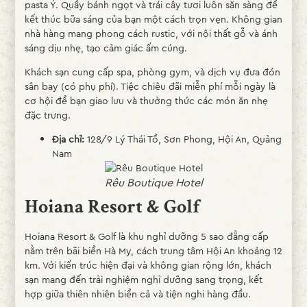
pasta Ý. Quầy bánh ngọt và trái cây tươi luôn sẵn sàng để
kết thúc bữa sáng của bạn một cách trọn vẹn. Không gian
nhà hàng mang phong cách rustic, với nội thất gỗ và ánh
sáng dịu nhẹ, tạo cảm giác ấm cúng.
Khách sạn cung cấp spa, phòng gym, và dịch vụ đưa đón
sân bay (có phụ phí). Tiệc chiêu đãi miễn phí mỗi ngày là
cơ hội để bạn giao lưu và thưởng thức các món ăn nhẹ
đặc trưng.
Địa chỉ:
128/9 Lý Thái Tổ, Sơn Phong, Hội An, Quảng
Nam
Rêu Boutique Hotel
Hoiana Resort & Golf
Hoiana Resort & Golf là khu nghỉ dưỡng 5 sao đẳng cấp
nằm trên bãi biển Hà My, cách trung tâm Hội An khoảng 12
km. Với kiến trúc hiện đại và không gian rộng lớn, khách
sạn mang đến trải nghiệm nghỉ dưỡng sang trọng, kết
hợp giữa thiên nhiên biển cả và tiện nghi hàng đầu.