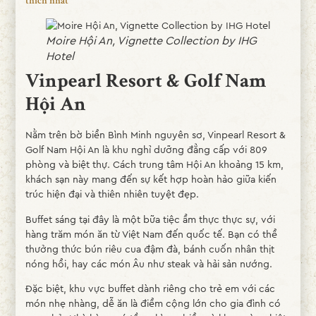
thích nhất
Moire Hội An, Vignette Collection by IHG
Hotel
Vinpearl Resort & Golf Nam
Hội An
Nằm trên bờ biển Bình Minh nguyên sơ, Vinpearl Resort &
Golf Nam Hội An là khu nghỉ dưỡng đẳng cấp với 809
phòng và biệt thự. Cách trung tâm Hội An khoảng 15 km,
khách sạn này mang đến sự kết hợp hoàn hảo giữa kiến
trúc hiện đại và thiên nhiên tuyệt đẹp.
Buffet sáng tại đây là một bữa tiệc ẩm thực thực sự, với
hàng trăm món ăn từ Việt Nam đến quốc tế. Bạn có thể
thưởng thức bún riêu cua đậm đà, bánh cuốn nhân thịt
nóng hổi, hay các món Âu như steak và hải sản nướng.
Đặc biệt, khu vực buffet dành riêng cho trẻ em với các
món nhẹ nhàng, dễ ăn là điểm cộng lớn cho gia đình có