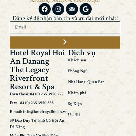
Đăng ký để nhận bản tin và ưu đãi mới nhất!
Hotel Royal Hoi
Dịch vụ
An Danang
Khách sạn
The Legacy
Phòng Ngủ
Riverfront
Nhà Hàng, Quán Bar
Resort & Spa
Khám phá
Điện thoại: 84 (0) 235 3950 777
Fax: +84 (0) 235 3950 888
Sự Kiện
E-mail: info@hotelroyalhoian.vn
Ưu đãi
39 Đào Duy Từ, Phố Cổ Hội An,
Đà Nẵng
Miễn Phí Dịch Vụ Đưa Đón