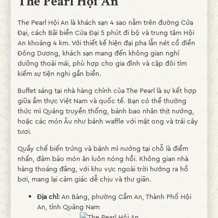
The Pearl Hội An
The Pearl Hội An là khách sạn 4 sao nằm trên đường Cửa
Đại, cách Bãi biển Cửa Đại 5 phút đi bộ và trung tâm Hội
An khoảng 4 km. Với thiết kế hiện đại pha lẫn nét cổ điển
Đông Dương, khách sạn mang đến không gian nghỉ
dưỡng thoải mái, phù hợp cho gia đình và cặp đôi tìm
kiếm sự tiện nghi gần biển.
Buffet sáng tại nhà hàng chính của The Pearl là sự kết hợp
giữa ẩm thực Việt Nam và quốc tế. Bạn có thể thưởng
thức mì Quảng truyền thống, bánh bao nhân thịt nướng,
hoặc các món Âu như bánh waffle với mật ong và trái cây
tươi.
Quầy chế biến trứng và bánh mì nướng tại chỗ là điểm
nhấn, đảm bảo món ăn luôn nóng hổi. Không gian nhà
hàng thoáng đãng, với khu vực ngoài trời hướng ra hồ
bơi, mang lại cảm giác dễ chịu và thư giãn.
Địa chỉ:
An Bàng, phường Cẩm An, Thành Phố Hội
An, tỉnh Quảng Nam