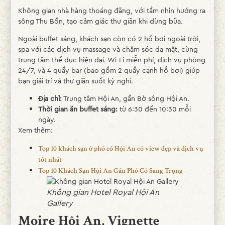
Không gian nhà hàng thoáng đãng, với tầm nhìn hướng ra
sông Thu Bồn, tạo cảm giác thư giãn khi dùng bữa.
Ngoài buffet sáng, khách sạn còn có 2 hồ bơi ngoài trời,
spa với các dịch vụ massage và chăm sóc da mặt, cùng
trung tâm thể dục hiện đại. Wi-Fi miễn phí, dịch vụ phòng
24/7, và 4 quầy bar (bao gồm 2 quầy cạnh hồ bơi) giúp
bạn giải trí và thư giãn suốt kỳ nghỉ.
Địa chỉ:
Trung tâm Hội An, gần Bờ sông Hội An.
Thời gian ăn buffet sáng:
từ 6:30 đến 10:30 mỗi
ngày.
Xem thêm:
Top 10 khách sạn ở phố cổ Hội An có view đẹp và dịch vụ
tốt nhất
Top 10 Khách Sạn Hội An Gần Phố Cổ Sang Trọng
Không gian Hotel Royal Hội An
Gallery
Moire Hội An, Vignette