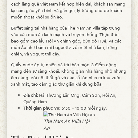
cách làng quê Việt Nam kết hợp hiện đại, khách sạn mang
lại cảm giác yên bình và gần gũi, lý tưởng cho du khách
muốn thoát khỏi sự ồn ào.
Buffet sáng tại nhà hàng của The Nam An Villa tập trung
vào các món ăn lành mạnh và truyền thống. Thực đơn
bao gồm cao lầu Hội An chính gốc, bún bò Huế, và các
món Âu như bánh mì baguette với mứt nhà làm, trứng
chiên, và yogurt trái cây.
Quầy nước ép tự nhiên và trà thảo mộc là điểm cộng,
mang đến sự sảng khoái. Không gian nhà hàng nhỏ nhưng
ấm cúng, với nội thất gỗ và cửa sổ lớn nhìn ra khu vườn
xanh mát, tạo cảm giác thư giãn khi dùng bữa.
Địa chỉ:
Hải Thượng Lãn Ông, Cẩm Sơn, Hội An,
Quảng Nam
Thời gian phục vụ:
6:30 - 10:00 mỗi ngày.
The Nam An Villa Hội
An