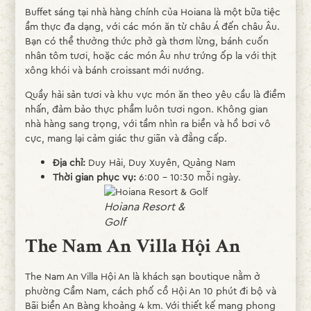
Buffet sáng tại nhà hàng chính của Hoiana là một bữa tiệc
ẩm thực đa dạng, với các món ăn từ châu Á đến châu Âu.
Bạn có thể thưởng thức phở gà thơm lừng, bánh cuốn
nhân tôm tươi, hoặc các món Âu như trứng ốp la với thịt
xông khói và bánh croissant mới nướng.
Quầy hải sản tươi và khu vực món ăn theo yêu cầu là điểm
nhấn, đảm bảo thực phẩm luôn tươi ngon. Không gian
nhà hàng sang trọng, với tầm nhìn ra biển và hồ bơi vô
cực, mang lại cảm giác thư giãn và đẳng cấp.
Địa chỉ:
Duy Hải, Duy Xuyên, Quảng Nam
Thời gian phục vụ:
6:00 - 10:30 mỗi ngày.
Hoiana Resort &
Golf
The Nam An Villa Hội An
The Nam An Villa Hội An là khách sạn boutique nằm ở
phường Cẩm Nam, cách phố cổ Hội An 10 phút đi bộ và
Bãi biển An Bàng khoảng 4 km. Với thiết kế mang phong