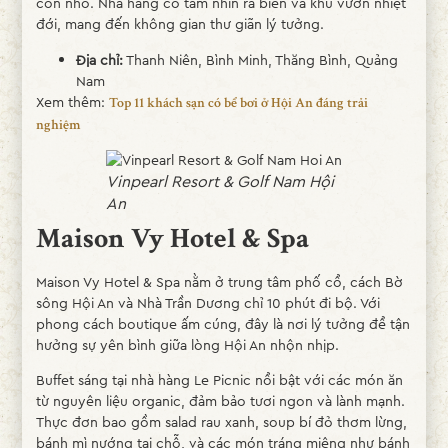
con nhỏ. Nhà hàng có tầm nhìn ra biển và khu vườn nhiệt
đới, mang đến không gian thư giãn lý tưởng.
Địa chỉ:
Thanh Niên, Bình Minh, Thăng Bình, Quảng
Nam
Xem thêm:
Top 11 khách sạn có bể bơi ở Hội An đáng trải
nghiệm
Vinpearl Resort & Golf Nam Hội
An
Maison Vy Hotel & Spa
Maison Vy Hotel & Spa nằm ở trung tâm phố cổ, cách Bờ
sông Hội An và Nhà Trần Dương chỉ 10 phút đi bộ. Với
phong cách boutique ấm cúng, đây là nơi lý tưởng để tận
hưởng sự yên bình giữa lòng Hội An nhộn nhịp.
Buffet sáng tại nhà hàng Le Picnic nổi bật với các món ăn
từ nguyên liệu organic, đảm bảo tươi ngon và lành mạnh.
Thực đơn bao gồm salad rau xanh, soup bí đỏ thơm lừng,
bánh mì nướng tại chỗ, và các món tráng miệng như bánh