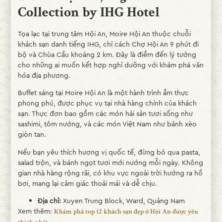
Collection by IHG Hotel
Tọa lạc tại trung tâm Hội An, Moire Hội An thuộc chuỗi
khách sạn danh tiếng IHG, chỉ cách Chợ Hội An 9 phút đi
bộ và Chùa Cầu khoảng 2 km. Đây là điểm đến lý tưởng
cho những ai muốn kết hợp nghỉ dưỡng với khám phá văn
hóa địa phương.
Buffet sáng tại Moire Hội An là một hành trình ẩm thực
phong phú, được phục vụ tại nhà hàng chính của khách
sạn. Thực đơn bao gồm các món hải sản tươi sống như
sashimi, tôm nướng, và các món Việt Nam như bánh xèo
giòn tan.
Nếu bạn yêu thích hương vị quốc tế, đừng bỏ qua pasta,
salad trộn, và bánh ngọt tươi mới nướng mỗi ngày. Không
gian nhà hàng rộng rãi, có khu vực ngoài trời hướng ra hồ
bơi, mang lại cảm giác thoải mái và dễ chịu.
Địa chỉ:
Xuyen Trung Block, Ward, Quảng Nam
Xem thêm:
Khám phá top 12 khách sạn đẹp ở Hội An được yêu