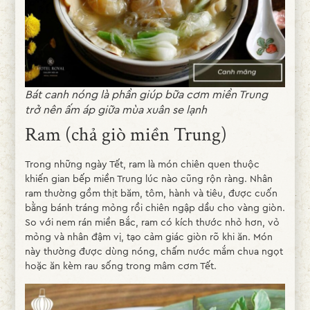
Bát canh nóng là phần giúp bữa cơm miền Trung
trở nên ấm áp giữa mùa xuân se lạnh
Ram (chả giò miền Trung)
Trong những ngày Tết, ram là món chiên quen thuộc
khiến gian bếp miền Trung lúc nào cũng rộn ràng. Nhân
ram thường gồm thịt băm, tôm, hành và tiêu, được cuốn
bằng bánh tráng mỏng rồi chiên ngập dầu cho vàng giòn.
So với nem rán miền Bắc, ram có kích thước nhỏ hơn, vỏ
mỏng và nhân đậm vị, tạo cảm giác giòn rõ khi ăn. Món
này thường được dùng nóng, chấm nước mắm chua ngọt
hoặc ăn kèm rau sống trong mâm cơm Tết.