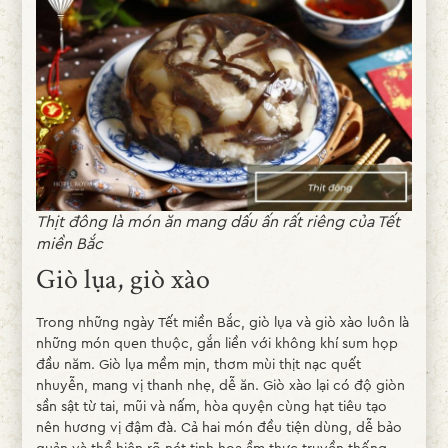
Thịt đông là món ăn mang dấu ấn rất riêng của Tết
miền Bắc
Giò lụa, giò xào
Trong những ngày Tết miền Bắc, giò lụa và giò xào luôn là
những món quen thuộc, gắn liền với không khí sum họp
đầu năm. Giò lụa mềm mịn, thơm mùi thịt nạc quết
nhuyễn, mang vị thanh nhẹ, dễ ăn. Giò xào lại có độ giòn
sần sật từ tai, mũi và nấm, hòa quyện cùng hạt tiêu tạo
nên hương vị đậm đà. Cả hai món đều tiện dùng, dễ bảo
quản và thể hiện rõ nét tinh hoa ẩm thực truyền thống