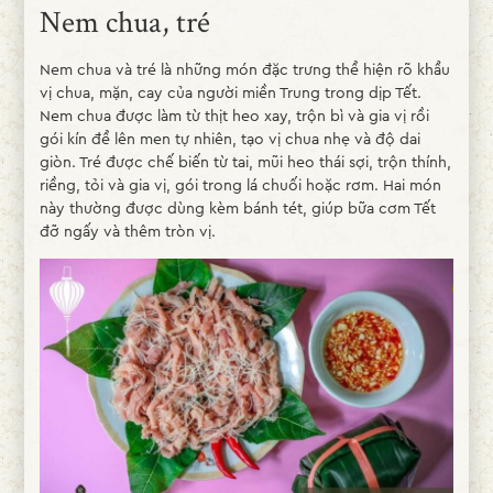
Nem chua, tré
Nem chua và tré là những món đặc trưng thể hiện rõ khẩu
vị chua, mặn, cay của người miền Trung trong dịp Tết.
Nem chua được làm từ thịt heo xay, trộn bì và gia vị rồi
gói kín để lên men tự nhiên, tạo vị chua nhẹ và độ dai
giòn. Tré được chế biến từ tai, mũi heo thái sợi, trộn thính,
riềng, tỏi và gia vị, gói trong lá chuối hoặc rơm. Hai món
này thường được dùng kèm bánh tét, giúp bữa cơm Tết
đỡ ngấy và thêm tròn vị.