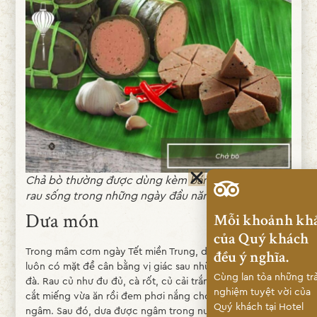
Chả bò thường được dùng kèm bánh tráng hoặc
rau sống trong những ngày đầu năm
Dưa món
Mỗi khoảnh kh
của Quý khách
Trong mâm cơm ngày Tết miền Trung, dưa món gần như
đều ý nghĩa.
luôn có mặt để cân bằng vị giác sau những món mặn đậm
Cùng lan tỏa những trả
đà. Rau củ như đu đủ, cà rốt, củ cải trắng được gọt vỏ,
nghiệm tuyệt vời của
cắt miếng vừa ăn rồi đem phơi nắng cho se lại trước khi
Quý khách tại Hotel
ngâm. Sau đó, dưa được ngâm trong nước mắm nấu cùng