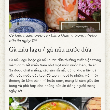
Củ kiệu ngâm giúp cân bằng khẩu vị trong những
bữa ăn ngày Tết
Gà nấu lagu / gà nấu nước dừa
Gà nấu lagu hoặc gà nấu nước dừa thường xuất hiện trong
mâm cơm Tết miền Nam như một món nước béo, dễ ăn.
Gà được chặt miếng, xào săn rồi nấu cùng khoai tây, cà
rốt hoặc nước dừa tươi để tạo vị ngọt tự nhiên. Món này
thường ăn kèm bánh mì hoặc cơm, mang lại cảm giác ấm
bụng và phù hợp cho những bữa ăn đông người trong
ngày Tết.