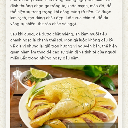
đình thường chọn gà trống ta, khỏe mạnh, mào đỏ, để
thể hiện sự trang trọng khi dâng cúng tổ tiên. Gà được
làm sạch, tạo dáng chầu đẹp, luộc vừa chín tới để da
vàng tự nhiên, thịt săn chắc và ngọt.
Sau khi cúng, gà được chặt miếng, ăn kèm muối tiêu
chanh hoặc lá chanh thái sợi. Món gà luộc không cầu kỳ
về gia vị nhưng lại giữ trọn hương vị nguyên bản, thể hiện
quan niệm ẩm thực đề cao sự giản dị và tinh tế của người
miền Bắc trong những ngày đầu năm.