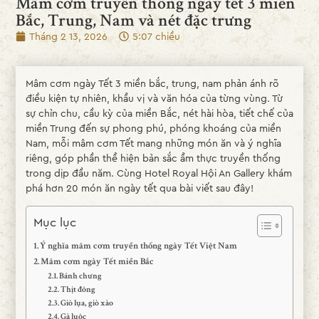
Mâm cơm truyền thống ngày tết 3 miền
Bắc, Trung, Nam và nét đặc trưng
Tháng 2 13, 2026
5:07 chiều
Mâm cơm ngày Tết 3 miền bắc, trung, nam phản ánh rõ
điều kiện tự nhiên, khẩu vị và văn hóa của từng vùng. Từ
sự chỉn chu, cầu kỳ của miền Bắc, nét hài hòa, tiết chế của
miền Trung đến sự phong phú, phóng khoáng của miền
Nam, mỗi mâm cơm Tết mang những món ăn và ý nghĩa
riêng, góp phần thể hiện bản sắc ẩm thực truyền thống
trong dịp đầu năm. Cùng Hotel Royal Hội An Gallery khám
phá hơn 20 món ăn ngày tết qua bài viết sau đây!
Mục lục
Ý nghĩa mâm cơm truyền thống ngày Tết Việt Nam
Mâm cơm ngày Tết miền Bắc
Bánh chưng
Thịt đông
Giò lụa, giò xào
Gà luộc