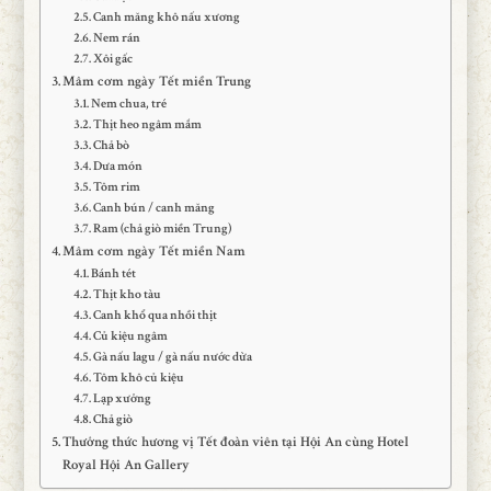
Canh măng khô nấu xương
Nem rán
Xôi gấc
Mâm cơm ngày Tết miền Trung
Nem chua, tré
Thịt heo ngâm mắm
Chả bò
Dưa món
Tôm rim
Canh bún / canh măng
Ram (chả giò miền Trung)
Mâm cơm ngày Tết miền Nam
Bánh tét
Thịt kho tàu
Canh khổ qua nhồi thịt
Củ kiệu ngâm
Gà nấu lagu / gà nấu nước dừa
Tôm khô củ kiệu
Lạp xưởng
Chả giò
Thưởng thức hương vị Tết đoàn viên tại Hội An cùng Hotel
Royal Hội An Gallery