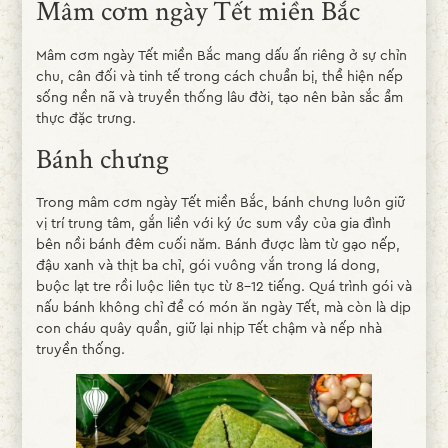
Mâm cơm ngày Tết miền Bắc
Mâm cơm ngày Tết miền Bắc mang dấu ấn riêng ở sự chỉn
chu, cân đối và tinh tế trong cách chuẩn bị, thể hiện nếp
sống nền nã và truyền thống lâu đời, tạo nên bản sắc ẩm
thực đặc trưng.
Bánh chưng
Trong mâm cơm ngày Tết miền Bắc, bánh chưng luôn giữ
vị trí trung tâm, gắn liền với ký ức sum vầy của gia đình
bên nồi bánh đêm cuối năm. Bánh được làm từ gạo nếp,
đậu xanh và thịt ba chỉ, gói vuông vắn trong lá dong,
buộc lạt tre rồi luộc liên tục từ 8-12 tiếng. Quá trình gói và
nấu bánh không chỉ để có món ăn ngày Tết, mà còn là dịp
con cháu quây quần, giữ lại nhịp Tết chậm và nếp nhà
truyền thống.