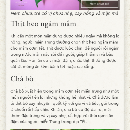
Nem chua, tré có vị chua nhẹ, cay nồng và mặn mà
Thịt heo ngâm mắm
Khi cần một món mặn dùng được nhiều ngày mà không lo
hỏng, người miền Trung thường chọn thịt heo ngâm mắm
cho mâm cơm Tết. Thịt được luộc chín, để nguội rồi ngâm
trong nước mắm nấu sôi để nguội, giúp thấm vị và bảo
quản lâu. Món ăn có vị mặn đậm, chắc thịt, thường được
cắt lát mỏng ăn kèm bánh tét hoặc rau sống.
Chả bò
Chả bò xuất hiện trong mâm cơm Tết miền Trung như một
món nguội tiện lợi nhưng không hề nhạt vị. Chả được làm
từ thịt bò xay nhuyễn, quết kỹ với gia vị và tiêu, gói trong
lá chuối rồi hấp chín. Khi ăn, chả bò có độ dai rõ, mùi
thơm đặc trưng và vị cay nhẹ, rất hợp với thói quen ăn
đậm của người miền Trung trong dịp Tết.