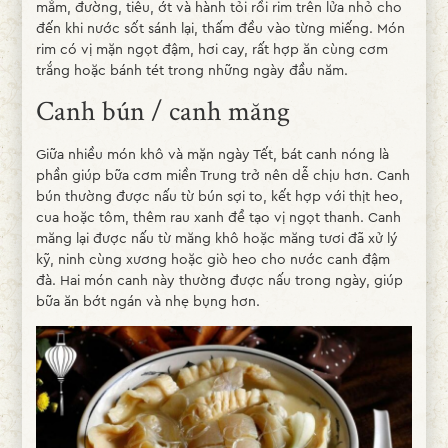
mắm, đường, tiêu, ớt và hành tỏi rồi rim trên lửa nhỏ cho
đến khi nước sốt sánh lại, thấm đều vào từng miếng. Món
rim có vị mặn ngọt đậm, hơi cay, rất hợp ăn cùng cơm
trắng hoặc bánh tét trong những ngày đầu năm.
Canh bún / canh măng
Giữa nhiều món khô và mặn ngày Tết, bát canh nóng là
phần giúp bữa cơm miền Trung trở nên dễ chịu hơn. Canh
bún thường được nấu từ bún sợi to, kết hợp với thịt heo,
cua hoặc tôm, thêm rau xanh để tạo vị ngọt thanh. Canh
măng lại được nấu từ măng khô hoặc măng tươi đã xử lý
kỹ, ninh cùng xương hoặc giò heo cho nước canh đậm
đà. Hai món canh này thường được nấu trong ngày, giúp
bữa ăn bớt ngán và nhẹ bụng hơn.