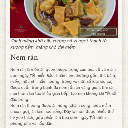
Canh măng khô nấu xương có vị ngọt thanh từ
xương hầm, măng khô dai mềm
Nem rán
Nem rán là món ăn quen thuộc trong các bữa cỗ và mâm
cơm ngày Tết miền Bắc. Nhân nem thường gồm thịt băm,
miến, mộc nhĩ, nấm hương, trứng và một số loại rau củ,
được cuốn trong bánh đa nem rồi rán vàng giòn. Khi rán,
mùi thơm lan tỏa khắp gian bếp, tạo nên không khí Tết rất
đặc trưng.
Nem rán thường được ăn nóng, chấm cùng nước mắm
chua ngọt, ăn kèm rau sống. Đây là món được nhiều thế
hệ yêu thích, góp phần làm bữa cơm ngày Tết thêm
phong phú và hấp dẫn.