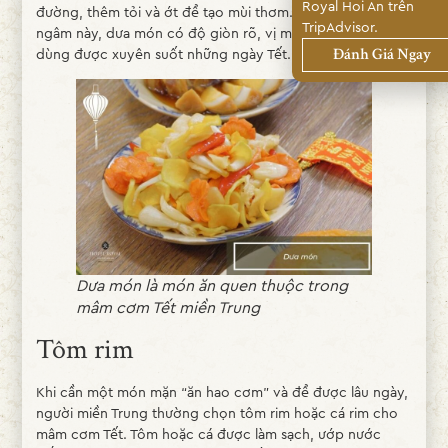
Royal Hoi An trên
đường, thêm tỏi và ớt để tạo mùi thơm. Nhờ cách phơi và
TripAdvisor.
ngâm này, dưa món có độ giòn rõ, vị mặn ngọt hài hòa và
Đánh Giá Ngay
dùng được xuyên suốt những ngày Tết.
Dưa món là món ăn quen thuộc trong
mâm cơm Tết miền Trung
Tôm rim
Khi cần một món mặn “ăn hao cơm” và để được lâu ngày,
người miền Trung thường chọn tôm rim hoặc cá rim cho
mâm cơm Tết. Tôm hoặc cá được làm sạch, ướp nước