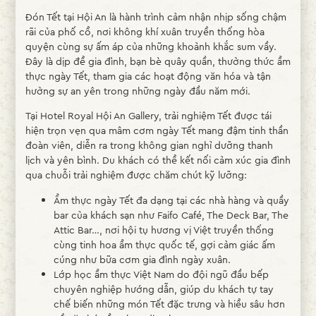
Đón Tết tại Hội An là hành trình cảm nhận nhịp sống chậm
rãi của phố cổ, nơi không khí xuân truyền thống hòa
quyện cùng sự ấm áp của những khoảnh khắc sum vầy.
Đây là dịp để gia đình, bạn bè quây quần, thưởng thức ẩm
thực ngày Tết, tham gia các hoạt động văn hóa và tận
hưởng sự an yên trong những ngày đầu năm mới.
Tại Hotel Royal Hội An Gallery, trải nghiệm Tết được tái
hiện trọn vẹn qua mâm cơm ngày Tết mang đậm tinh thần
đoàn viên, diễn ra trong không gian nghỉ dưỡng thanh
lịch và yên bình. Du khách có thể kết nối cảm xúc gia đình
qua chuỗi trải nghiệm được chăm chút kỹ lưỡng:
Ẩm thực ngày Tết đa dạng tại các nhà hàng và quầy
bar của khách sạn như Faifo Café, The Deck Bar, The
Attic Bar…, nơi hội tụ hương vị Việt truyền thống
cùng tinh hoa ẩm thực quốc tế, gợi cảm giác ấm
cúng như bữa cơm gia đình ngày xuân.
Lớp học ẩm thực Việt Nam do đội ngũ đầu bếp
chuyên nghiệp hướng dẫn, giúp du khách tự tay
chế biến những món Tết đặc trưng và hiểu sâu hơn