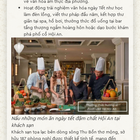
về văn hóa ẩm thực địa phương.
Hoạt động trải nghiệm văn hóa ngày Tết như học
làm đèn lồng, viết thư pháp đầu năm, kết hợp thư
giãn tại spa, hồ bơi, thưởng thức đồ uống tại bar
tầng thượng ngắm hoàng hôn hoặc dạo bước khám
phá phố cổ Hội An.
Nấu những món ăn ngày tết đậm chất Hội An tại
khách sạn
Khách sạn tọa lạc bên dòng sông Thu Bồn thơ mộng, sở
hữu 187 phòng nghỉ được thiết kế tinh tế, mang đến