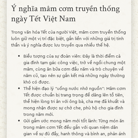
Ý nghĩa mâm cơm truyền thống
ngày Tết Việt Nam
Trong văn hóa Tết của người Việt, mâm cơm truyền thống
luôn giữ một vị trí đặc biệt, gắn liền với những giá trị tinh
thần và ý nghĩa được lưu truyền qua nhiều thế hệ.
Biểu tượng của sự đoàn viên: Đây là thời điểm cả
gia đình tạm gác công việc, trở về ngồi chung một
mâm, cùng ăn bữa cơm đầu năm và trò chuyện về
năm cũ, tạo nên sự gắn kết mà những ngày thường
khó có được.
Thể hiện đạo lý “uống nước nhớ nguồn”: Mâm cơm
Tết được chuẩn bị trang trọng để dâng lên tổ tiên,
thể hiện lòng tri ân với ông bà, cha mẹ đã khuất và
mong nhận được sự chở che, phù hộ cho gia đình
trong năm mới.
Gửi gắm ước mong năm mới tốt lành: Từng món ăn
trong mâm cơm Tết đều gắn với quan niệm dân
gian về sự đủ đầy, hanh thông và bình an, phản ánh