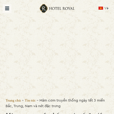
VI
-
-
Mâm cơm truyền thống ngày tết 3 miền
Trang chủ
Tin tức
Bắc, Trung, Nam và nét đặc trưng