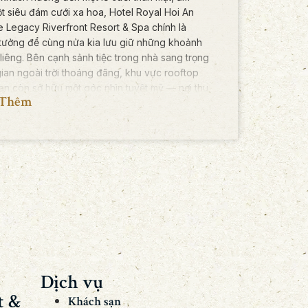
t siêu đám cưới xa hoa, Hotel Royal Hoi An
 Legacy Riverfront Resort & Spa chính là
 tưởng để cùng nửa kia lưu giữ những khoảnh
liêng. Bên cạnh sảnh tiệc trong nhà sang trọng
ian ngoài trời thoáng đãng, khu vực rooftop
ạn còn sở hữu một góc nhìn tuyệt mỹ — nơi thu
 Thêm
 mắt vẻ đẹp nên thơ, vượt thời gian của dòng
n và Phố cổ Hội An trầm mặc.
với đội ngũ của chúng tôi để bắt đầu lên kế
ám cưới trong mơ của bạn ngay bây giờ.
Dịch vụ
t &
Khách sạn