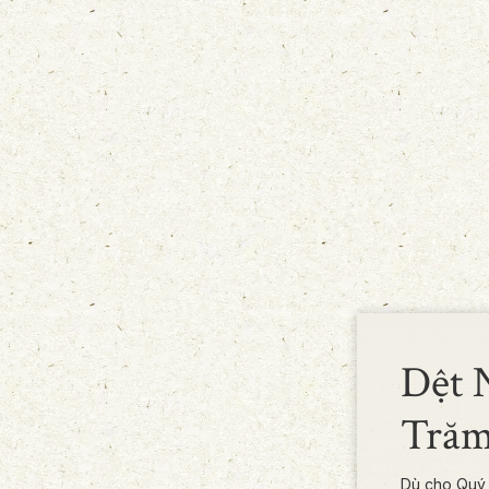
Dệt 
Tră
Dù cho Quý 