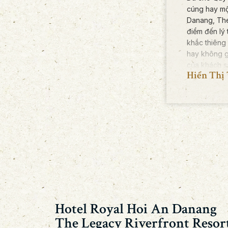
cúng hay mộ
Danang, The
điểm đến lý
khắc thiêng 
hay không g
của khách s
Hiển Thị
trọn vào tầm
sông Thu Bồ
Hãy liên hệ 
hoạch cho đ
Hotel Royal Hoi An Danang
The Legacy Riverfront Resor