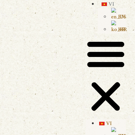
VI
EN
KR
VI