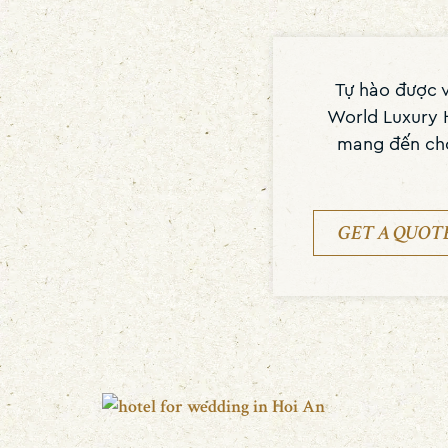
Tự hào được v
World Luxury 
mang đến cho
GET A QUOT