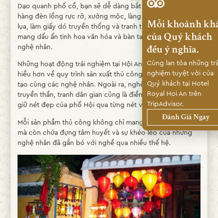
Dạo quanh phố cổ, bạn sẽ dễ dàng bắt gặp những cửa
hàng đèn lồng rực rỡ, xưởng mộc, làng gốm, xưởng dệt
Mỗi khoảnh kh
lụa, làm giấy dó truyền thống và tranh thêu – tất cả đều
của Quý khách
mang dấu ấn tinh hoa văn hóa và bàn tay tài hoa của các
nghệ nhân.
đều ý nghĩa.
Cùng lan tỏa những trả
Những hoạt động trải nghiệm tại Hội An giúp du khách
nghiệm tuyệt vời của
hiểu hơn về quy trình sản xuất thủ công và thử sức sáng
Quý khách tại Hotel
tạo cùng các nghệ nhân. Ngoài ra, nghệ thuật vẽ tranh
Royal Hoi An trên
truyền thần, tranh dân gian cũng là điểm nhấn, giúp lưu
TripAdvisor.
giữ nét đẹp của phố Hội qua từng nét vẽ tinh tế.
Đánh Giá Ngay
Mỗi sản phẩm thủ công không chỉ mang giá trị thẩm mỹ
mà còn chứa đựng tâm huyết và sự khéo léo của những
nghệ nhân đã gắn bó với nghề qua nhiều thế hệ.