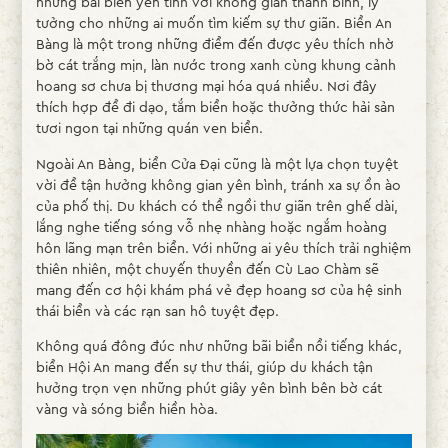
những bãi biển yên tĩnh với không gian thanh bình, lý
tưởng cho những ai muốn tìm kiếm sự thư giãn. Biển An
Bàng là một trong những điểm đến được yêu thích nhờ
bờ cát trắng mịn, làn nước trong xanh cùng khung cảnh
hoang sơ chưa bị thương mại hóa quá nhiều. Nơi đây
thích hợp để đi dạo, tắm biển hoặc thưởng thức hải sản
tươi ngon tại những quán ven biển.
Ngoài An Bàng, biển Cửa Đại cũng là một lựa chọn tuyệt
vời để tận hưởng không gian yên bình, tránh xa sự ồn ào
của phố thị. Du khách có thể ngồi thư giãn trên ghế dài,
lắng nghe tiếng sóng vỗ nhẹ nhàng hoặc ngắm hoàng
hôn lãng mạn trên biển. Với những ai yêu thích trải nghiệm
thiên nhiên, một chuyến thuyền đến Cù Lao Chàm sẽ
mang đến cơ hội khám phá vẻ đẹp hoang sơ của hệ sinh
thái biển và các rạn san hô tuyệt đẹp.
Không quá đông đúc như những bãi biển nổi tiếng khác,
biển Hội An mang đến sự thư thái, giúp du khách tận
hưởng trọn vẹn những phút giây yên bình bên bờ cát
vàng và sóng biển hiền hòa.