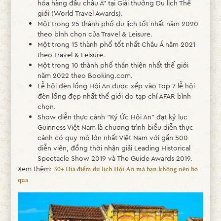
hóa hàng đầu châu Á" tại Giải thưởng Du lịch Thế
giới (World Travel Awards)​.
Một trong 25 thành phố du lịch tốt nhất năm 2020
theo bình chọn của Travel & Leisure​.
Một trong 15 thành phố tốt nhất Châu Á năm 2021
theo Travel & Leisure​.
Một trong 10 thành phố thân thiện nhất thế giới
năm 2022 theo Booking.com​.
Lễ hội đèn lồng Hội An được xếp vào Top 7 lễ hội
đèn lồng đẹp nhất thế giới do tạp chí AFAR bình
chọn​.
Show diễn thực cảnh "Ký Ức Hội An" đạt kỷ lục
Guinness Việt Nam là chương trình biểu diễn thực
cảnh có quy mô lớn nhất Việt Nam với gần 500
diễn viên, đồng thời nhận giải Leading Historical
Spectacle Show 2019 và The Guide Awards 2019​.
Xem thêm:
30+ Địa điểm du lịch Hội An mà bạn không nên bỏ
qua