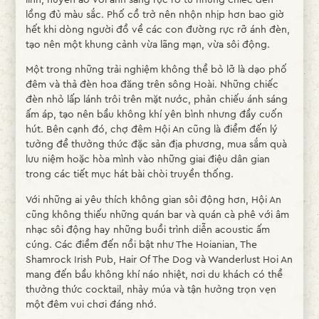
lồng đủ màu sắc. Phố cổ trở nên nhộn nhịp hơn bao giờ
hết khi dòng người đổ về các con đường rực rỡ ánh đèn,
tạo nên một khung cảnh vừa lãng mạn, vừa sôi động.
Một trong những trải nghiệm không thể bỏ lỡ là dạo phố
đêm và thả đèn hoa đăng trên sông Hoài. Những chiếc
đèn nhỏ lấp lánh trôi trên mặt nước, phản chiếu ánh sáng
ấm áp, tạo nên bầu không khí yên bình nhưng đầy cuốn
hút. Bên cạnh đó, chợ đêm Hội An cũng là điểm đến lý
tưởng để thưởng thức đặc sản địa phương, mua sắm quà
lưu niệm hoặc hòa mình vào những giai điệu dân gian
trong các tiết mục hát bài chòi truyền thống.
Với những ai yêu thích không gian sôi động hơn, Hội An
cũng không thiếu những quán bar và quán cà phê với âm
nhạc sôi động hay những buổi trình diễn acoustic ấm
cúng. Các điểm đến nổi bật như The Hoianian, The
Shamrock Irish Pub, Hair Of The Dog và Wanderlust Hoi An
mang đến bầu không khí náo nhiệt, nơi du khách có thể
thưởng thức cocktail, nhảy múa và tận hưởng trọn vẹn
một đêm vui chơi đáng nhớ.