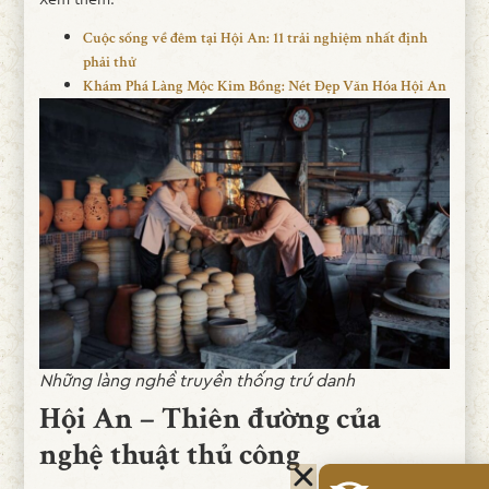
Cuộc sống về đêm tại Hội An: 11 trải nghiệm nhất định
phải thử
Khám Phá Làng Mộc Kim Bồng: Nét Đẹp Văn Hóa Hội An
Những làng nghề truyền thống trứ danh
Hội An – Thiên đường của
nghệ thuật thủ công