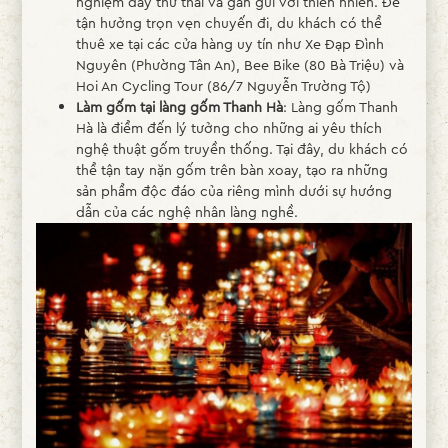
nghiệm đầy thư thái và gần gũi với thiên nhiên. Để
tận hưởng trọn vẹn chuyến đi, du khách có thể
thuê xe tại các cửa hàng uy tín như Xe Đạp Đình
Nguyên (Phường Tân An), Bee Bike (80 Bà Triệu) và
Hoi An Cycling Tour (86/7 Nguyễn Trường Tộ)
Làm gốm tại làng gốm Thanh Hà
: Làng gốm Thanh
Hà là điểm đến lý tưởng cho những ai yêu thích
nghệ thuật gốm truyền thống. Tại đây, du khách có
thể tận tay nặn gốm trên bàn xoay, tạo ra những
sản phẩm độc đáo của riêng mình dưới sự hướng
dẫn của các nghệ nhân làng nghề.