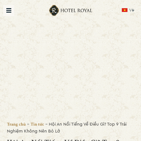
VI
-
-
Hội An Nổi Tiếng Về Điều Gì? Top 9 Trải
Trang chủ
Tin tức
Nghiệm Không Nên Bỏ Lỡ