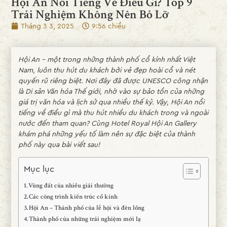
Hội An Nổi Tiếng Về Điều Gì? Top 9
Trải Nghiệm Không Nên Bỏ Lỡ
Tháng 3 3, 2025
9:56 chiều
Hội An - một trong những thành phố cổ kính nhất Việt
Nam, luôn thu hút du khách bởi vẻ đẹp hoài cổ và nét
quyến rũ riêng biệt. Nơi đây đã được UNESCO công nhận
là Di sản Văn hóa Thế giới, nhờ vào sự bảo tồn của những
giá trị văn hóa và lịch sử qua nhiều thế kỷ. Vậy, Hội An nổi
tiếng về điều gì mà thu hút nhiều du khách trong và ngoài
nước đến tham quan? Cùng Hotel Royal Hội An Gallery
khám phá những yếu tố làm nên sự đặc biệt của thành
phố này qua bài viết sau!
Mục lục
Vùng đất của nhiều giải thưởng
Các công trình kiến trúc cổ kính
Hội An – Thành phố của lễ hội và đèn lồng
Thành phố của những trải nghiệm mới lạ