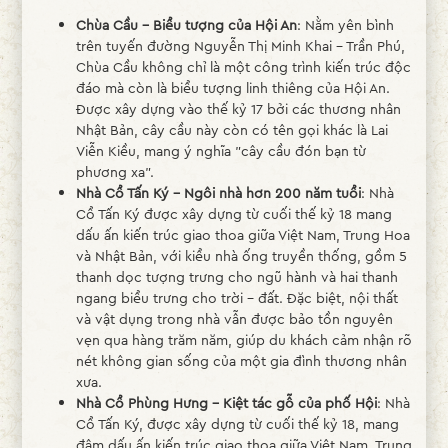
Chùa Cầu – Biểu tượng của Hội An
: Nằm yên bình
trên tuyến đường Nguyễn Thị Minh Khai – Trần Phú,
Chùa Cầu không chỉ là một công trình kiến trúc độc
đáo mà còn là biểu tượng linh thiêng của Hội An.
Được xây dựng vào thế kỷ 17 bởi các thương nhân
Nhật Bản, cây cầu này còn có tên gọi khác là Lai
Viễn Kiều, mang ý nghĩa "cây cầu đón bạn từ
phương xa".
Nhà Cổ Tấn Ký – Ngôi nhà hơn 200 năm tuổi
: Nhà
Cổ Tấn Ký được xây dựng từ cuối thế kỷ 18 mang
dấu ấn kiến trúc giao thoa giữa Việt Nam, Trung Hoa
và Nhật Bản, với kiểu nhà ống truyền thống, gồm 5
thanh dọc tượng trưng cho ngũ hành và hai thanh
ngang biểu trưng cho trời – đất. Đặc biệt, nội thất
và vật dụng trong nhà vẫn được bảo tồn nguyên
vẹn qua hàng trăm năm, giúp du khách cảm nhận rõ
nét không gian sống của một gia đình thương nhân
xưa.
Nhà Cổ Phùng Hưng – Kiệt tác gỗ của phố Hội
: Nhà
Cổ Tấn Ký, được xây dựng từ cuối thế kỷ 18, mang
đậm dấu ấn kiến trúc giao thoa giữa Việt Nam, Trung