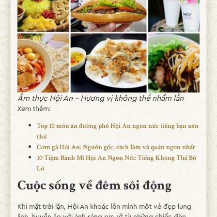
Ẩm thực Hội An – Hương vị không thể nhầm lẫn
Xem thêm:
Top 10 món ăn đường phố Hội An ngon nức tiếng bạn nên
thử
Cơm gà Hội An: Nguồn gốc, cách làm và quán ngon nhất
10 Tiệm Bánh Mì Hội An Ngon Nức Tiếng Không Thể Bỏ
Lỡ
Cuộc sống về đêm sôi động
Khi mặt trời lặn, Hội An khoác lên mình một vẻ đẹp lung
linh, huyền ảo với ánh sáng rực rỡ từ những chiếc đèn