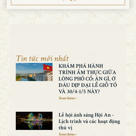
Tin tức mới nhất
KHÁM PHÁ HÀNH
TRÌNH ẨM THỰC GIỮA
LÒNG PHỐ CỔ: ĂN GÌ, Ở
ĐÂU DỊP ĐẠI LỄ GIỖ TỔ
VÀ 30/4-1/5 NÀY?
Xem thêm »
Lễ hội ánh sáng Hội An -
Lịch trình và các hoạt động
thú vị
Xem thêm »