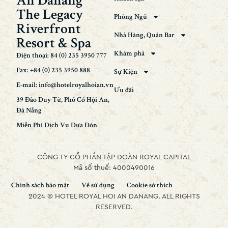
An Danang
The Legacy
Phòng Ngủ
Riverfront
Nhà Hàng, Quán Bar
Resort & Spa
Khám phá
Điện thoại: 84 (0) 235 3950 777
Fax: +84 (0) 235 3950 888
Sự Kiện
E-mail: info@hotelroyalhoian.vn
Ưu đãi
39 Đào Duy Từ, Phố Cổ Hội An,
Đà Nẵng
Miễn Phí Dịch Vụ Đưa Đón
CÔNG TY CỔ PHẦN TẬP ĐOÀN ROYAL CAPITAL
Mã số thuế: 4000490016
Chính sách bảo mật
Về sử dụng
Cookie sở thích
2024 © HOTEL ROYAL HOI AN DANANG. ALL RIGHTS
RESERVED.