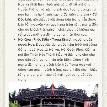
Hoa và Nhật Bản. Ngôi nhà có thiết kế nhà ống
truyền thống, với năm thanh dọc tượng trưng cho
ngũ hành và hai thanh ngang đại diện cho trời – đất.
Đặc biệt, nội thất và vật dụng bên trong vẫn được
bảo tồn nguyên vẹn qua hàng trăm năm, mang đến
cho du khách trải nghiệm chân thực về không gian
sống của một gia đình thương nhân thời xưa.
Hội Quán Phúc Kiến – Trung tâm tín ngưỡng của
người Hoa
: Được xây dựng vào năm 1690 bởi cộng
đồng người Hoa tại Hội An, Hội Quán Phúc Kiến là
nơi thờ Thiên Hậu Thánh Mẫu, vị thần che chở cho
ngư dân và thương nhân trên biển. Công trình
mang đậm phong cách kiến trúc Trung Hoa với
cổng tam quan hoành tráng, các chi tiết chạm khắc
rồng phượng tinh xảo và mái ngói cong vút đặc
trưng.