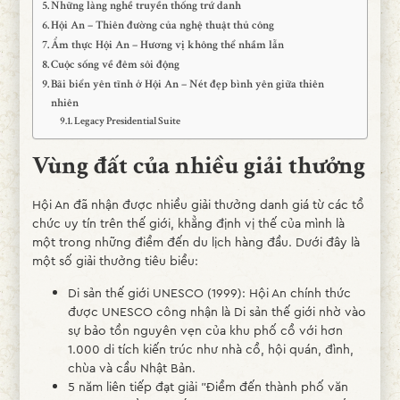
Những làng nghề truyền thống trứ danh
Hội An – Thiên đường của nghệ thuật thủ công
Ẩm thực Hội An – Hương vị không thể nhầm lẫn
Cuộc sống về đêm sôi động
Bãi biển yên tĩnh ở Hội An – Nét đẹp bình yên giữa thiên
nhiên
Legacy Presidential Suite
Vùng đất của nhiều giải thưởng
Hội An đã nhận được nhiều giải thưởng danh giá từ các tổ
chức uy tín trên thế giới, khẳng định vị thế của mình là
một trong những điểm đến du lịch hàng đầu. Dưới đây là
một số giải thưởng tiêu biểu:
Di sản thế giới UNESCO (1999): Hội An chính thức
được UNESCO công nhận là Di sản thế giới nhờ vào
sự bảo tồn nguyên vẹn của khu phố cổ với hơn
1.000 di tích kiến trúc như nhà cổ, hội quán, đình,
chùa và cầu Nhật Bản​.
5 năm liên tiếp đạt giải "Điểm đến thành phố văn