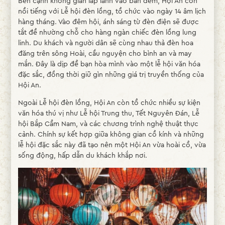
Bên cạnh không gian lấp lánh vào ban đêm, Hội An còn
nổi tiếng với Lễ hội đèn lồng, tổ chức vào ngày 14 âm lịch
hàng tháng. Vào đêm hội, ánh sáng từ đèn điện sẽ được
tắt để nhường chỗ cho hàng ngàn chiếc đèn lồng lung
linh. Du khách và người dân sẽ cùng nhau thả đèn hoa
đăng trên sông Hoài, cầu nguyện cho bình an và may
mắn. Đây là dịp để bạn hòa mình vào một lễ hội văn hóa
đặc sắc, đồng thời giữ gìn những giá trị truyền thống của
Hội An.
Ngoài Lễ hội đèn lồng, Hội An còn tổ chức nhiều sự kiện
văn hóa thú vị như Lễ hội Trung thu, Tết Nguyên Đán, Lễ
hội Bắp Cẩm Nam, và các chương trình nghệ thuật thực
cảnh. Chính sự kết hợp giữa không gian cổ kính và những
lễ hội đặc sắc này đã tạo nên một Hội An vừa hoài cổ, vừa
sống động, hấp dẫn du khách khắp nơi.