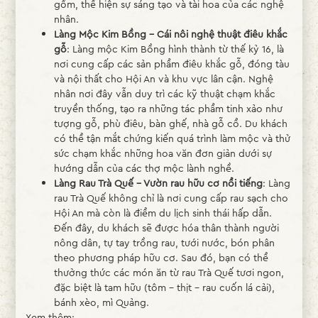
gốm, thể hiện sự sáng tạo và tài hoa của các nghệ
nhân.
Làng Mộc Kim Bồng – Cái nôi nghệ thuật điêu khắc
gỗ
: Làng mộc Kim Bồng hình thành từ thế kỷ 16, là
nơi cung cấp các sản phẩm điêu khắc gỗ, đóng tàu
và nội thất cho Hội An và khu vực lân cận. Nghệ
nhân nơi đây vẫn duy trì các kỹ thuật chạm khắc
truyền thống, tạo ra những tác phẩm tinh xảo như
tượng gỗ, phù điêu, bàn ghế, nhà gỗ cổ. Du khách
có thể tận mắt chứng kiến quá trình làm mộc và thử
sức chạm khắc những hoa văn đơn giản dưới sự
hướng dẫn của các thợ mộc lành nghề.
Làng Rau Trà Quế – Vườn rau hữu cơ nổi tiếng
: Làng
rau Trà Quế không chỉ là nơi cung cấp rau sạch cho
Hội An mà còn là điểm du lịch sinh thái hấp dẫn.
Đến đây, du khách sẽ được hóa thân thành người
nông dân, tự tay trồng rau, tưới nước, bón phân
theo phương pháp hữu cơ. Sau đó, bạn có thể
thưởng thức các món ăn từ rau Trà Quế tươi ngon,
đặc biệt là tam hữu (tôm – thịt – rau cuốn lá cải),
bánh xèo, mì Quảng.
Xem thêm: