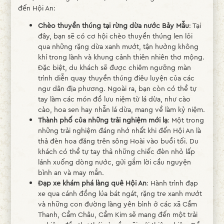
đến Hội An:
Chèo thuyền thúng tại rừng dừa nước Bảy Mẫu
: Tại
đây, bạn sẽ có cơ hội chèo thuyền thúng len lỏi
qua những rặng dừa xanh mướt, tận hưởng không
khí trong lành và khung cảnh thiên nhiên thơ mộng.
Đặc biệt, du khách sẽ được chiêm ngưỡng màn
trình diễn quay thuyền thúng điêu luyện của các
ngư dân địa phương. Ngoài ra, bạn còn có thể tự
tay làm các món đồ lưu niệm từ lá dừa, như cào
cào, hoa sen hay nhẫn lá dừa, mang về làm kỷ niệm.
Thành phố của những trải nghiệm mới lạ
: Một trong
những trải nghiệm đáng nhớ nhất khi đến Hội An là
thả đèn hoa đăng trên sông Hoài vào buổi tối. Du
khách có thể tự tay thả những chiếc đèn nhỏ lấp
lánh xuống dòng nước, gửi gắm lời cầu nguyện
bình an và may mắn.
Đạp xe khám phá làng quê Hội An
: Hành trình đạp
xe qua cánh đồng lúa bát ngát, rặng tre xanh mướt
và những con đường làng yên bình ở các xã Cẩm
Thanh, Cẩm Châu, Cẩm Kim sẽ mang đến một trải