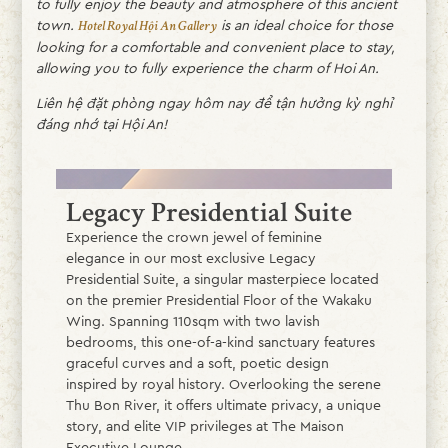
to fully enjoy the beauty and atmosphere of this ancient
town.
is an ideal choice for those
Hotel Royal Hội An Gallery
looking for a comfortable and convenient place to stay,
allowing you to fully experience the charm of Hoi An.
Liên hệ đặt phòng ngay hôm nay để tận hưởng kỳ nghỉ
đáng nhớ tại Hội An!
Legacy Presidential Suite
Experience the crown jewel of feminine
elegance in our most exclusive Legacy
Presidential Suite, a singular masterpiece located
on the premier Presidential Floor of the Wakaku
Wing. Spanning 110sqm with two lavish
bedrooms, this one-of-a-kind sanctuary features
graceful curves and a soft, poetic design
inspired by royal history. Overlooking the serene
Thu Bon River, it offers ultimate privacy, a unique
story, and elite VIP privileges at The Maison
Executive Lounge.