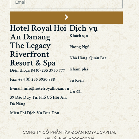
Hotel Royal Hoi
Dịch vụ
An Danang
Khách sạn
The Legacy
Phòng Ngủ
Riverfront
Nhà Hàng, Quán Bar
Resort & Spa
Khám phá
Điện thoại: 84 (0) 235 3950 777
Fax: +84 (0) 235 3950 888
Sự Kiện
E-mail: info@hotelroyalhoian.vn
Ưu đãi
39 Đào Duy Từ, Phố Cổ Hội An,
Đà Nẵng
Miễn Phí Dịch Vụ Đưa Đón
CÔNG TY CỔ PHẦN TẬP ĐOÀN ROYAL CAPITAL
Mã số thuế: 4000490016