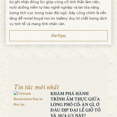
Sự ghi nhận đúng lúc giúp củng cố tinh thần làm việc,
nuôi dưỡng niềm tự hào nghề nghiệp và lan tỏa năng
lượng tích cực trong toàn đội ngũ. Đây cũng chính là nền
tảng để Hotel Royal Hoi An Gallery duy trì chất lượng dịch
vụ tinh tế và mang tính nhân văn.
Đặt Ngay
Tin tức mới nhất
KHÁM PHÁ HÀNH
TRÌNH ẨM THỰC GIỮA
LÒNG PHỐ CỔ: ĂN GÌ, Ở
ĐÂU DỊP ĐẠI LỄ GIỖ TỔ
VÀ 30/4-1/5 NÀY?