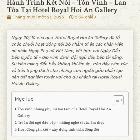
Hành Trình Kết Nối – Tôn Vinh – Lan
Tỏa Tại Hotel Royal Hoi An Gallery
Tháng mười một 21, 2025
5:34 chiều
Ngày 20/10 vừa qua, Hotel Royal Hoi An Gallery đã tổ
chức chuỗi hoạt động nội bộ nhằm tri ân các nhân viên
nữ nhân Ngày Phụ nữ Việt Nam, kết hợp với Ngày Đầu
bếp Quốc tế – dịp vinh danh đội ngũ đầu bếp tài năng.
Sự kiện mang đến bầu không khí ấm áp, tràn đầy cảm xúc
và trân trọng dành cho những con người góp phần tạo
nên trải nghiệm tuyệt vời cho du khách tại Hotel Royal
Hoi An Gallery.
Mục lục
Tôn vinh những phụ nữ tận tâm của Hotel Royal Hoi An
Gallery
Tri ân đội ngũ đầu bếp – những nghệ sĩ của ẩm thực
Hoạt động gắn kết – xây dựng tinh thần đồng đội