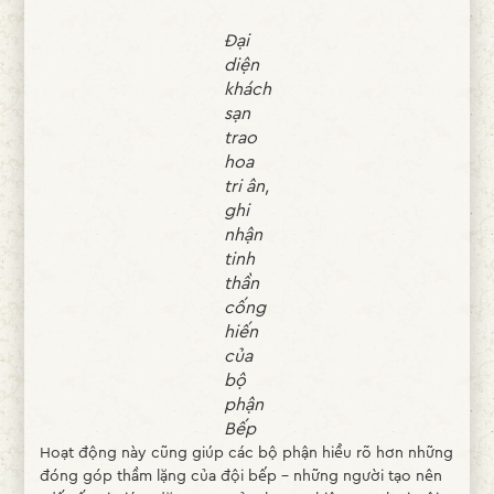
Đại
diện
khách
sạn
trao
hoa
tri ân,
ghi
nhận
tinh
thần
cống
hiến
của
bộ
phận
Bếp
Hoạt động này cũng giúp các bộ phận hiểu rõ hơn những
đóng góp thầm lặng của đội bếp – những người tạo nên