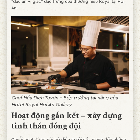
“dấu ấn vị giác” đặc trưng của thương hiệu Royal tại Hội
An.
Chef Hứa Địch Tuyên – Bếp trưởng tài năng của
Hotel Royal Hoi An Gallery
Hoạt động gắn kết – xây dựng
tinh thần đồng đội
Chuỗi hoạt động nội bộ diễn ra sôi nổi, mang đến những