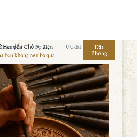
rung Hà, xã Cẩm Kim, thành phố Hội An,
hứ Hai đến Chủ Nhật.
mà bạn không nên bỏ qua