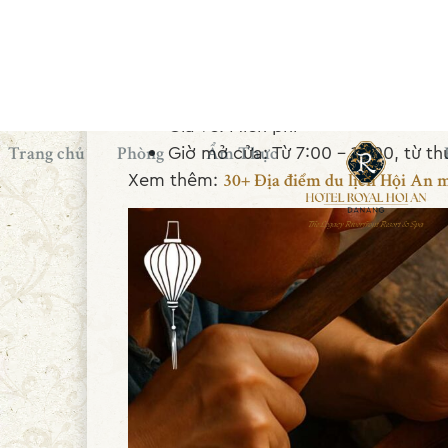
Thông tin tham khảo:
Địa chỉ: Đường Nông Thôn, thôn T
tỉnh Quảng Nam
Giá vé: Miễn phí
Giờ mở cửa: Từ 7:00 - 17:00, từ t
Xem thêm:
30+ Địa điểm du lịch Hội An 