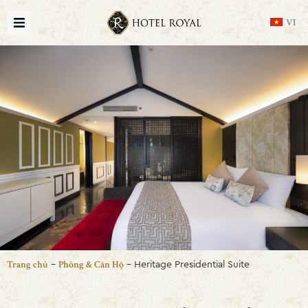
VI
-
-
Heritage Presidential Suite
Trang chủ
Phòng & Căn Hộ