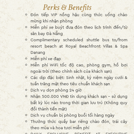
Perks & Benefits
Đón tiếp VIP nồng hậu cùng thức uống chào
mừng khi nhận phòng
Miễn phí xe buýt đưa đón theo lịch trình đến/từ
sân bay Đà Nẵng
Complimentary scheduled shuttle bus to/from
resort beach at Royal Beachfront Villas & Spa
Danang
Miễn phí xe đạp
Miễn phí WiFi tốc độ cao, phòng gym, hồ bơi
ngoài trời (theo chính sách của khách sạn)
Các dịp đặc biệt: Sinh nhật, kỷ niệm ngày cưới &
tuần trăng mật theo tiêu chuẩn khách sạn
Dịch vụ dọn phòng 24 giờ
Nhận 500.000 VNĐ tín dụng khách sạn – sử dụng
bất kỳ lúc nào trong thời gian lưu trú (Không quy
đổi thành tiền mặt)
Dịch vụ chuẩn bị phòng buổi tối hàng ngày
Thưởng thức quầy bar riêng chào đón, trái cây
theo mùa và hoa tươi miễn phí
DAILY EXCLUSIVE BENEFIT AT EXECUTIVE