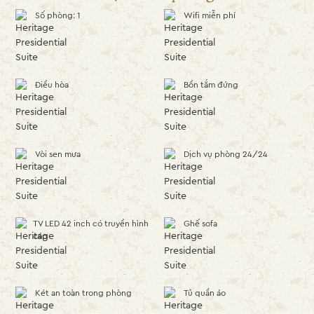
Số phòng: 1
Wifi miễn phí
Điều hòa
Bồn tắm đứng
Vòi sen mưa
Dịch vụ phòng 24/24
TV LED 42 inch có truyền hình
Ghế sofa
cáp
Két an toàn trong phòng
Tủ quần áo