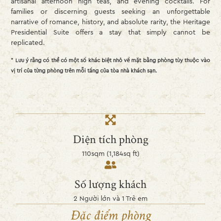
artisanal afternoon high teas, and evening cocktails. For
families or discerning guests seeking an unforgettable
narrative of romance, history, and absolute rarity, the Heritage
Presidential Suite offers a stay that simply cannot be
replicated.
* Lưu ý rằng có thể có một số khác biệt nhỏ về mặt bằng phòng tùy thuộc vào
vị trí của từng phòng trên mỗi tầng của tòa nhà khách sạn.
Diện tích phòng
110sqm (1,184sq ft)
Số lượng khách
2 Người lớn và 1 Trẻ em
Đặc điểm phòng