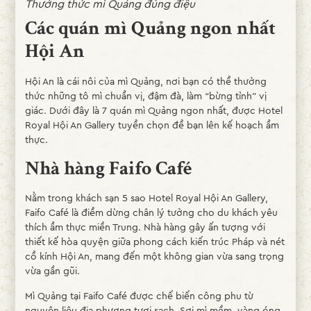
Thưởng thức mì Quảng đúng điệu
Các quán mì Quảng ngon nhất
Hội An
Hội An là cái nôi của mì Quảng, nơi bạn có thể thưởng
thức những tô mì chuẩn vị, đậm đà, làm “bừng tỉnh” vị
giác. Dưới đây là 7 quán mì Quảng ngon nhất, được Hotel
Royal Hội An Gallery tuyển chọn để bạn lên kế hoạch ẩm
thực.
Nhà hàng Faifo Café
Nằm trong khách sạn 5 sao Hotel Royal Hội An Gallery,
Faifo Café là điểm dừng chân lý tưởng cho du khách yêu
thích ẩm thực miền Trung. Nhà hàng gây ấn tượng với
thiết kế hòa quyện giữa phong cách kiến trúc Pháp và nét
cổ kính Hội An, mang đến một không gian vừa sang trọng
vừa gần gũi.
Mì Quảng tại Faifo Café được chế biến công phu từ
nguyên liệu địa phương tươi sạch. Sợi mì mềm, vàng óng