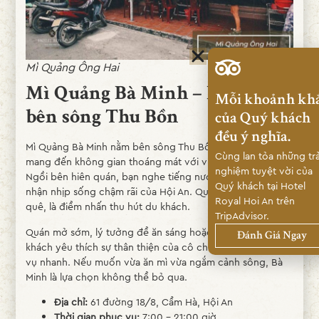
Mì Quảng Ông Hai
Mì Quảng Bà Minh – Lãng mạn
Mỗi khoảnh kh
bên sông Thu Bồn
của Quý khách
đều ý nghĩa.
Mì Quảng Bà Minh nằm bên sông Thu Bồn thơ mộng,
Cùng lan tỏa những trả
mang đến không gian thoáng mát với view sông lấp lánh.
nghiệm tuyệt vời của
Ngồi bên hiên quán, bạn nghe tiếng nước chảy và cảm
Quý khách tại Hotel
nhận nhịp sống chậm rãi của Hội An. Quán đậm chất làng
Royal Hoi An trên
quê, là điểm nhấn thu hút du khách.
TripAdvisor.
Quán mở sớm, lý tưởng để ăn sáng hoặc bữa trưa. Thực
Đánh Giá Ngay
khách yêu thích sự thân thiện của cô chủ và tốc độ phục
vụ nhanh. Nếu muốn vừa ăn mì vừa ngắm cảnh sông, Bà
Minh là lựa chọn không thể bỏ qua.
Địa chỉ:
61 đường 18/8, Cẩm Hà, Hội An
Thời gian phục vụ:
7:00 – 21:00 giờ