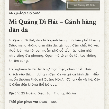
Mì Quảng Cô Sinh
Mì Quảng Dì Hát – Gánh hàng
dân dã
Mì Quảng Dì Hát, dù chỉ là gánh hàng nhỏ trên phố Hoàng
Diệu, mang không gian dân dã, gần gũi, đậm chất Hội An.
Ngồi bên vỉa hè, bạn ngắm phố cổ tấp nập, cảm nhận
nhịp sống địa phương. Quán mở từ chiều tối, tạo không
khí ấm cúng.
Trải nghiệm tại Dì Hát là sự mộc mạc, chân chất. Thực
khách yêu thích hương vị đậm đà và giá cả bình dân. Nếu
muốn thưởng thức mì Quảng Hội An đúng kiểu vỉa hè, đây
là điểm đến không thể bỏ qua.
Địa chỉ:
25 Hoàng Diệu, Sơn Phong, Hội An
Thời gian phục vụ:
17:00 – 1:00