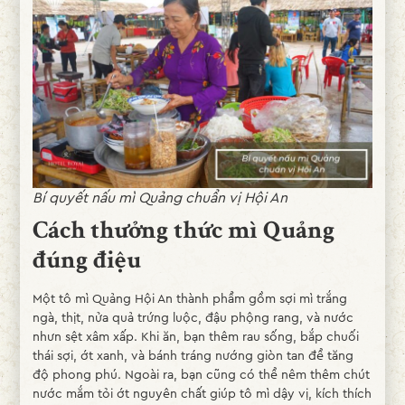
Bí quyết nấu mì Quảng chuẩn vị Hội An
Cách thưởng thức mì Quảng
đúng điệu
Một tô mì Quảng Hội An thành phẩm gồm sợi mì trắng
ngà, thịt, nửa quả trứng luộc, đậu phộng rang, và nước
nhưn sệt xâm xấp. Khi ăn, bạn thêm rau sống, bắp chuối
thái sợi, ớt xanh, và bánh tráng nướng giòn tan để tăng
độ phong phú. Ngoài ra, bạn cũng có thể nêm thêm chút
nước mắm tỏi ớt nguyên chất giúp tô mì dậy vị, kích thích