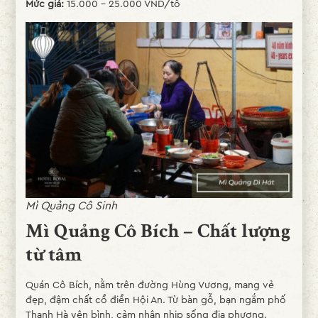
Mức giá:
15.000 – 25.000 VND/tô
Mì Quảng Cô Sinh
Mì Quảng Cô Bích – Chất lượng
từ tâm
Quán Cô Bích, nằm trên đường Hùng Vương, mang vẻ
đẹp, đậm chất cổ điển Hội An. Từ bàn gỗ, bạn ngắm phố
Thanh Hà yên bình, cảm nhận nhịp sống địa phương.