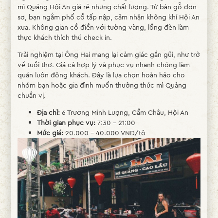
mì Quảng Hội An giá rẻ nhưng chất lượng. Từ bàn gỗ đơn
sơ, bạn ngắm phố cổ tấp nập, cảm nhận không khí Hội An
xưa. Không gian cổ điển với tường vàng, lồng đèn làm
thực khách thích thú check in.
Trải nghiệm tại Ông Hai mang lại cảm giác gần gũi, như trở
về tuổi thơ. Giá cả hợp lý và phục vụ nhanh chóng làm
quán luôn đông khách. Đây là lựa chọn hoàn hảo cho
nhóm bạn hoặc gia đình muốn thưởng thức mì Quảng
chuẩn vị.
Địa chỉ:
6 Trương Minh Lượng, Cẩm Châu, Hội An
Thời gian phục vụ:
7:30 – 21:00
Mức giá:
20.000 – 40.000 VND/tô