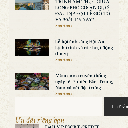
TRÌNH ẨM THỰC GIỮA
LÒNG PHỐ CỔ: ĂN GÌ, Ở
ĐÂU DỊP ĐẠI LỄ GIỖ TỔ
VÀ 30/4-1/5 NÀY?
Xem thêm »
Lễ hội ánh sáng Hội An -
Lịch trình và các hoạt động
thú vị
Xem thêm »
Mâm cơm truyền thống
ngày tết 3 miền Bắc, Trung,
Nam và nét đặc trưng
Xem thêm »
Tìm Kiếm
Ưu đãi riêng bạn
DAILY RESORT CREDIT