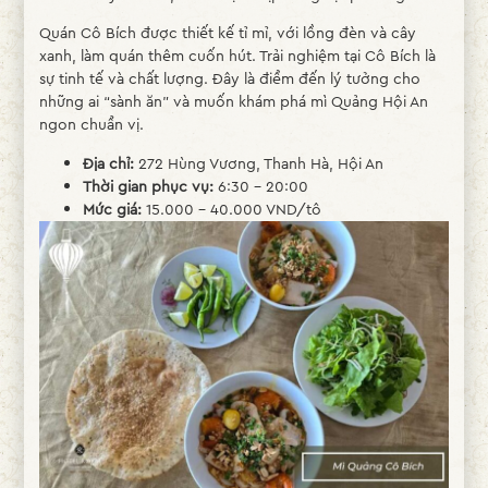
Quán Cô Bích được thiết kế tỉ mỉ, với lồng đèn và cây
xanh, làm quán thêm cuốn hút. Trải nghiệm tại Cô Bích là
sự tinh tế và chất lượng. Đây là điểm đến lý tưởng cho
những ai “sành ăn” và muốn khám phá mì Quảng Hội An
ngon chuẩn vị.
Địa chỉ:
272 Hùng Vương, Thanh Hà, Hội An
Thời gian phục vụ:
6:30 – 20:00
Mức giá:
15.000 – 40.000 VND/tô