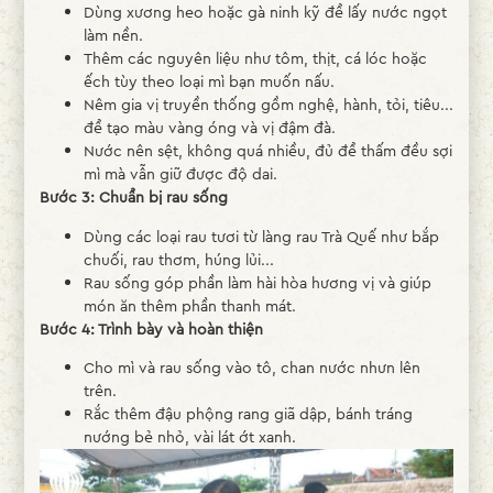
Dùng xương heo hoặc gà ninh kỹ để lấy nước ngọt
làm nền.
Thêm các nguyên liệu như tôm, thịt, cá lóc hoặc
ếch tùy theo loại mì bạn muốn nấu.
Nêm gia vị truyền thống gồm nghệ, hành, tỏi, tiêu...
để tạo màu vàng óng và vị đậm đà.
Nước nên sệt, không quá nhiều, đủ để thấm đều sợi
mì mà vẫn giữ được độ dai.
Bước 3: Chuẩn bị rau sống
Dùng các loại rau tươi từ làng rau Trà Quế như bắp
chuối, rau thơm, húng lủi...
Rau sống góp phần làm hài hòa hương vị và giúp
món ăn thêm phần thanh mát.
Bước 4: Trình bày và hoàn thiện
Cho mì và rau sống vào tô, chan nước nhưn lên
trên.
Rắc thêm đậu phộng rang giã dập, bánh tráng
nướng bẻ nhỏ, vài lát ớt xanh.