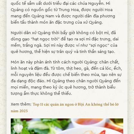
quốc tế sầm uất dưới triều đại các chúa Nguyễn. Mì
Quảng có nguồn gốc từ Trung Hoa, được người Hoa
mang đến Quảng Nam và được người dân địa phương
biến tấu thành món ăn đặc trưng của xứ Quảng.
Người dân xứ Quảng thời bấy giờ không có bột mì, đã
dùng gạo “hạt ngọc trời” để tạo ra sợi mì đặc trưng, dai
mềm, trắng ngà. Sợi mì này được ví như “sợi ngọc” của
quê hương, thể hiện sự trân quý và tinh thần sáng tạo.
Món ăn này phản ánh tính cách người Quảng: chân chất,
linh hoạt và đậm đà. Từ tôm, thịt heo, gà, đến cá lóc, ếch,
mỗi nguyên liệu đều được chế biến theo mùa, tạo nên sự
đa dạng độc đáo. Mì Quảng theo chân người Quảng đến
mọi miền, mang theo ký ức quê hương, trở thành biểu
tượng ẩm thực không thể thiếu.
Xem thêm:
Top 11 các quán ăn ngon ở Hội An không thể bỏ lỡ
năm 2025