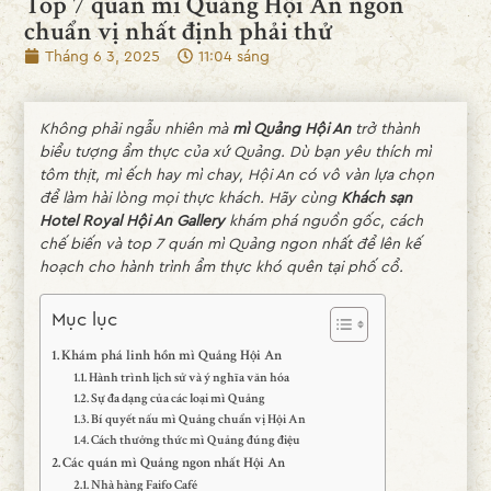
Top 7 quán mì Quảng Hội An ngon
chuẩn vị nhất định phải thử
Tháng 6 3, 2025
11:04 sáng
Không phải ngẫu nhiên mà
mì Quảng Hội An
trở thành
biểu tượng ẩm thực của xứ Quảng. Dù bạn yêu thích mì
tôm thịt, mì ếch hay mì chay, Hội An có vô vàn lựa chọn
để làm hài lòng mọi thực khách. Hãy cùng
Khách sạn
Hotel Royal Hội An Gallery
khám phá nguồn gốc, cách
chế biến và top 7 quán mì Quảng ngon nhất để lên kế
hoạch cho hành trình ẩm thực khó quên tại phố cổ.
Mục lục
Khám phá linh hồn mì Quảng Hội An
Hành trình lịch sử và ý nghĩa văn hóa
Sự đa dạng của các loại mì Quảng
Bí quyết nấu mì Quảng chuẩn vị Hội An
Cách thưởng thức mì Quảng đúng điệu
Các quán mì Quảng ngon nhất Hội An
Nhà hàng Faifo Café