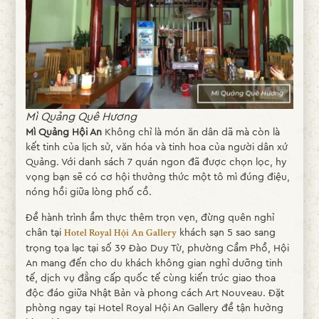
Mì Quảng Quê Hương
Mì Quảng Hội An
Không chỉ là món ăn dân dã mà còn là
kết tinh của lịch sử, văn hóa và tinh hoa của người dân xứ
Quảng. Với danh sách 7 quán ngon đã được chọn lọc, hy
vọng bạn sẽ có cơ hội thưởng thức một tô mì đúng điệu,
nóng hổi giữa lòng phố cổ.
Để hành trình ẩm thực thêm trọn vẹn, đừng quên nghỉ
chân tại
khách sạn 5 sao sang
Hotel Royal Hội An Gallery
trọng tọa lạc tại số 39 Đào Duy Từ, phường Cẩm Phổ, Hội
An mang đến cho du khách không gian nghỉ dưỡng tinh
tế, dịch vụ đẳng cấp quốc tế cùng kiến trúc giao thoa
độc đáo giữa Nhật Bản và phong cách Art Nouveau. Đặt
phòng ngay tại Hotel Royal Hội An Gallery để tận hưởng