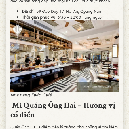
đáo và sẵn sàng đáp ứng mọi nhu cầu của thực khách.
Địa chỉ:
39 Đào Duy Từ, Hội An, Quảng Nam
Thời gian phục vụ:
6:30 – 22:00 hàng ngày
Nhà hàng Faifo Café
Mì Quảng Ông Hai – Hương vị
cổ điển
Quán Ông Hai là điểm đến lý tưởng cho những ai tìm kiếm