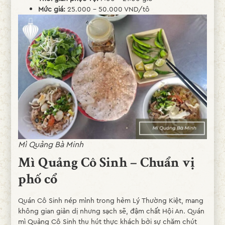
Mức giá:
25.000 – 50.000 VND/tô
Mì Quảng Bà Minh
Mì Quảng Cô Sinh – Chuẩn vị
phố cổ
Quán Cô Sinh nép mình trong hẻm Lý Thường Kiệt, mang
không gian giản dị nhưng sạch sẽ, đậm chất Hội An. Quán
mì Quảng Cô Sinh thu hút thực khách bởi sự chăm chút