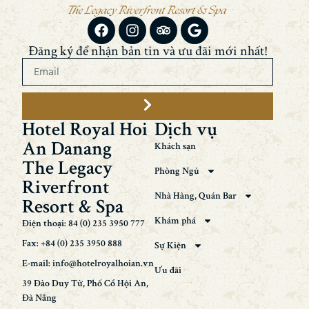
Đăng ký để nhận bản tin và ưu đãi mới nhất!
Hotel Royal Hoi
Dịch vụ
An Danang
Khách sạn
The Legacy
Phòng Ngủ
Riverfront
Nhà Hàng, Quán Bar
Resort & Spa
Khám phá
Điện thoại: 84 (0) 235 3950 777
Fax: +84 (0) 235 3950 888
Sự Kiện
E-mail: info@hotelroyalhoian.vn
Ưu đãi
39 Đào Duy Từ, Phố Cổ Hội An,
Đà Nẵng