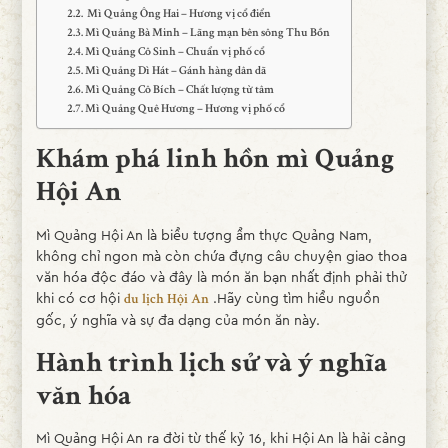
Mì Quảng Ông Hai – Hương vị cổ điển
Mì Quảng Bà Minh – Lãng mạn bên sông Thu Bồn
Mì Quảng Cô Sinh – Chuẩn vị phố cổ
Mì Quảng Dì Hát – Gánh hàng dân dã
Mì Quảng Cô Bích – Chất lượng từ tâm
Mì Quảng Quê Hương – Hương vị phố cổ
Khám phá linh hồn mì Quảng
Hội An
Mì Quảng Hội An là biểu tượng ẩm thực Quảng Nam,
không chỉ ngon mà còn chứa đựng câu chuyện giao thoa
văn hóa độc đáo và đây là món ăn bạn nhất định phải thử
khi có cơ hội
.Hãy cùng tìm hiểu nguồn
du lịch Hội An
gốc, ý nghĩa và sự đa dạng của món ăn này.
Hành trình lịch sử và ý nghĩa
văn hóa
Mì Quảng Hội An ra đời từ thế kỷ 16, khi Hội An là hải cảng