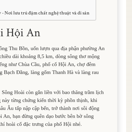
 - Nơi lưu trú đậm chất nghệ thuật và di sản
ài Hội An
sông Thu Bồn, uốn lượn qua địa phận phường An
 chiều dài khoảng 8,5 km, dòng sông thơ mộng
tiếng như Chùa Cầu, phố cổ Hội An, chợ đêm
g Bạch Đằng, làng gốm Thanh Hà và làng rau
 Sông Hoài còn gắn liền với bao thăng trầm lịch
này từng chứng kiến thời kỳ phồn thịnh, khi
âu Âu tấp nập cập bến, trở thành nơi sôi động
ội An, bạn đừng quên dạo bước bên bờ sông
hí hoài cổ đặc trưng của phố Hội nhé.