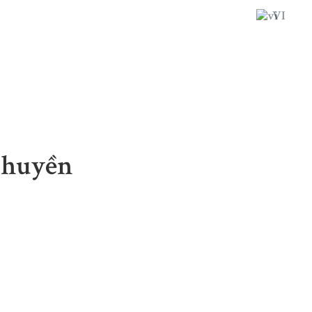
VI
 thuyền