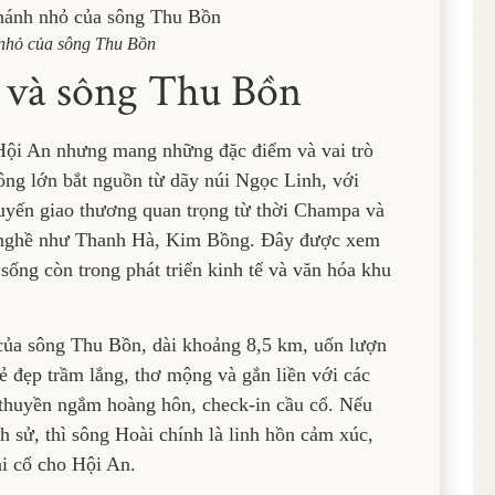
nhỏ của sông Thu Bồn
i và sông Thu Bồn
Hội An nhưng mang những đặc điểm và vai trò
ông lớn bắt nguồn từ dãy núi Ngọc Linh, với
tuyến giao thương quan trọng từ thời Champa và
g nghề như Thanh Hà, Kim Bồng. Đây được xem
sống còn trong phát triển kinh tế và văn hóa khu
của sông Thu Bồn, dài khoảng 8,5 km, uốn lượn
 đẹp trầm lắng, thơ mộng và gắn liền với các
i thuyền ngắm hoàng hôn, check-in cầu cổ. Nếu
h sử, thì sông Hoài chính là linh hồn cảm xúc,
ài cổ cho Hội An.