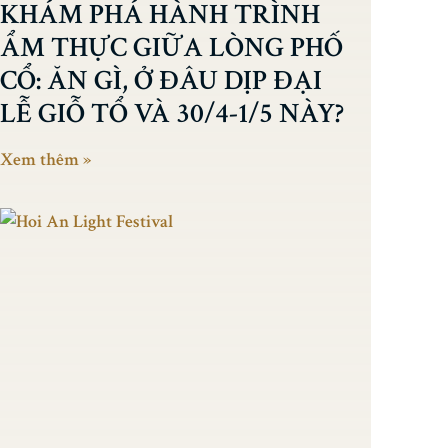
KHÁM PHÁ HÀNH TRÌNH
ẨM THỰC GIỮA LÒNG PHỐ
CỔ: ĂN GÌ, Ở ĐÂU DỊP ĐẠI
LỄ GIỖ TỔ VÀ 30/4-1/5 NÀY?
Xem thêm »