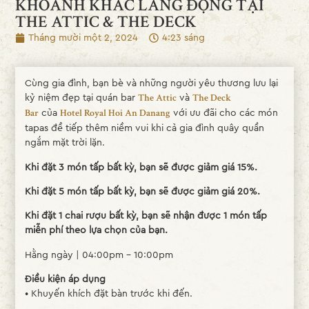
KHOẢNH KHẮC LẮNG ĐỌNG TẠI
THE ATTIC & THE DECK
Tháng mười một 2, 2024
4:23 sáng
Cùng gia đình, bạn bè và những người yêu thương lưu lại
kỷ niệm đẹp tại quán bar
và
The Attic
The Deck
của
với ưu đãi cho các món
Bar
Hotel Royal Hoi An Danang
tapas để tiếp thêm niềm vui khi cả gia đình quây quần
ngắm mặt trời lặn.
Khi đặt 3 món tấp bất kỳ, bạn sẽ được giảm giá 15%.
Khi đặt 5 món tấp bất kỳ, bạn sẽ được giảm giá 20%.
Khi đặt 1 chai rượu bất kỳ, bạn sẽ nhận được 1 món tấp
miễn phí theo lựa chọn của bạn.
Hằng ngày | 04:00pm – 10:00pm
Điều kiện áp dụng
• Khuyến khích đặt bàn trước khi đến.