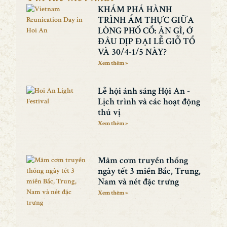
KHÁM PHÁ HÀNH
TRÌNH ẨM THỰC GIỮA
LÒNG PHỐ CỔ: ĂN GÌ, Ở
ĐÂU DỊP ĐẠI LỄ GIỖ TỔ
VÀ 30/4-1/5 NÀY?
Xem thêm »
Lễ hội ánh sáng Hội An -
Lịch trình và các hoạt động
thú vị
Xem thêm »
Mâm cơm truyền thống
ngày tết 3 miền Bắc, Trung,
Nam và nét đặc trưng
Xem thêm »