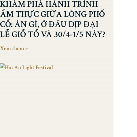
KHÁM PHÁ HÀNH TRÌNH
ẨM THỰC GIỮA LÒNG PHỐ
CỔ: ĂN GÌ, Ở ĐÂU DỊP ĐẠI
LỄ GIỖ TỔ VÀ 30/4-1/5 NÀY?
Xem thêm »