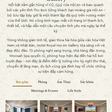
Nổi bật nằm gần hùng vĩ Cũ, Quý của Hội An và bao quanh
bởi các yên tĩnh Thu Bon Sông khách Sạn Hoàng gia Hội An –
bộ Sưu tập bây giờ là một thành lập đá quý trên vương miện
của thế Giới. Nó cũng kinh ngạc mắt với trang trí thanh lịch,
thiết kế, và hấp dẫn một câu chuyện tình yêu mà ngày lại thế
kỷ.
Trong không gian tinh tế, giao thoa hài hòa giữa văn hóa Việt
Nam và Nhật Bản, Hotel Royal Hoi An Gallery tỏa sáng với vẻ
đẹp độc đáo. Từ phòng nghỉ sang trọng, nhà hàng đặc trưng,
Woosah Spa quyến rũ, phòng họp hiện đại đến hai hồ bơi
tuyệt đẹp – nơi đây là điểm đến lý tưởng cho kỳ nghỉ thư thái,
chuyến đi lãng mạn, du lịch cùng gia đình hay tổ chức những
sự kiện đầy cảm hứng.
Bao gồm
Phòng
Ẩm Thực
Sức khỏe
Meetings & Events
Life Style