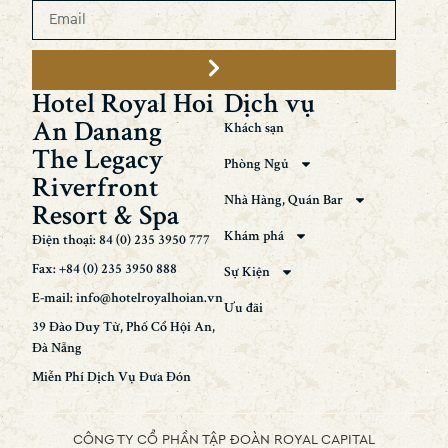
Hotel Royal Hoi
Dịch vụ
An Danang
Khách sạn
The Legacy
Phòng Ngủ
Riverfront
Nhà Hàng, Quán Bar
Resort & Spa
Khám phá
Điện thoại: 84 (0) 235 3950 777
Fax: +84 (0) 235 3950 888
Sự Kiện
E-mail: info@hotelroyalhoian.vn
Ưu đãi
39 Đào Duy Từ, Phố Cổ Hội An,
Đà Nẵng
Miễn Phí Dịch Vụ Đưa Đón
CÔNG TY CỔ PHẦN TẬP ĐOÀN ROYAL CAPITAL